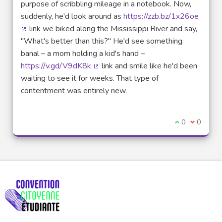
purpose of scribbling mileage in a notebook. Now,
suddenly, he'd look around as
https://zzb.bz/1x26oe
link we biked along the Mississippi River and say,
(Lien externe)
"What's better than this?" He'd see something
banal – a mom holding a kid's hand –
https://v.gd/V9dK8k
link and smile like he'd been
(Lien externe)
waiting to see it for weeks. That type of
contentment was entirely new.
Je suis d'acco
0
Je ne sui
0