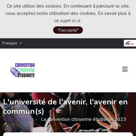
Ce site utilise des cookies. En continuant à parcourir le site,
vous acceptez notre utilisation des cookies. En savoir plus à
ce sujet
ici
.
(Lien externe)
"J'accepte"
Français
Choisir la langue
Choose language
L'université de l'avenir, l'avenir en
commun(s)
#CCE2023
La convention citoyenne étudiante 2023
(Lien externe)