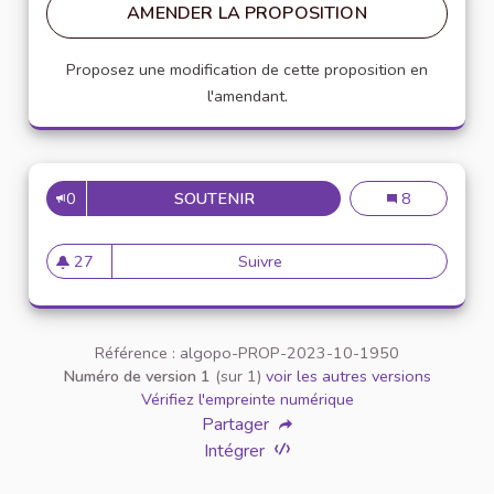
AMENDER LA PROPOSITION
Proposez une modification de cette proposition en
l'amendant.
0
SOUTENIR
LUMIÈRES AUTOMATIQUES À L
Lumières autom
8
27
Suivre
Lumières automatiques à l'IEP
27 abonnés
Référence : algopo-PROP-2023-10-1950
Numéro de version 1
(sur 1)
voir les autres versions
Vérifiez l'empreinte numérique
Partager
Intégrer