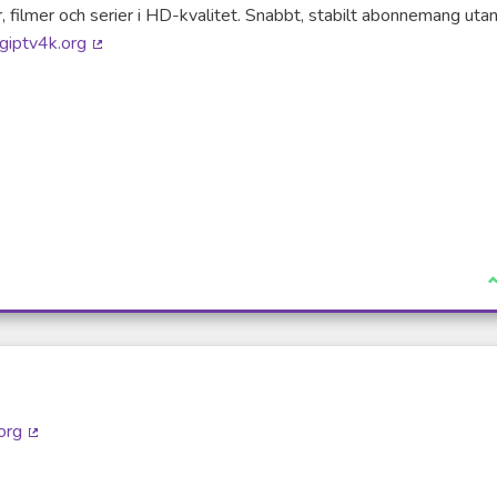
 filmer och serier i HD-kvalitet. Snabbt, stabilt abonnemang uta
ngiptv4k.org
(Lien externe)
e)
en externe)
Lien externe)
J
.org
(Lien externe)