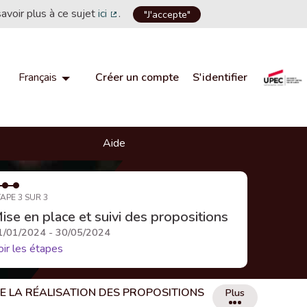
savoir plus à ce sujet
ici
.
"J'accepte"
(Lien externe)
Créer un compte
S'identifier
Français
Choisir la langue
Choose language
Aide
APE 3 SUR 3
ise en place et suivi des propositions
1/01/2024 - 30/05/2024
oir les étapes
DE LA RÉALISATION DES PROPOSITIONS
Plus