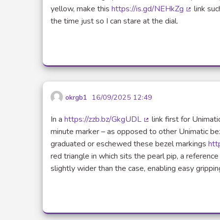
yellow, make this
https://is.gd/NEHkZg
link suc
(Lien ext
the time just so I can stare at the dial.
okrgb1
16/09/2025 12:49
In a
https://zzb.bz/GkgUDL
link first for Unimati
(Lien externe)
minute marker – as opposed to other Unimatic be
graduated or eschewed these bezel markings
htt
red triangle in which sits the pearl pip, a referen
slightly wider than the case, enabling easy grippin