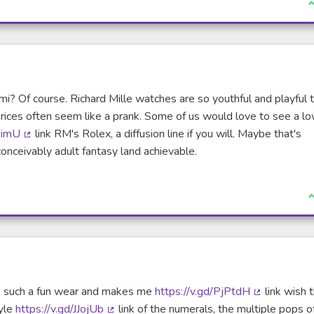
J
mi? Of course. Richard Mille watches are so youthful and playful 
prices often seem like a prank. Some of us would love to see a l
e)
FiimU
link RM's Rolex, a diffusion line if you will. Maybe that's
(Lien externe)
conceivably adult fantasy land achievable.
J
is such a fun wear and makes me
https://v.gd/PjPtdH
link wish t
(Lien extern
yle
https://v.gd/JJojUb
link of the numerals, the multiple pops o