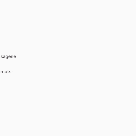
ssagerie
r mots-