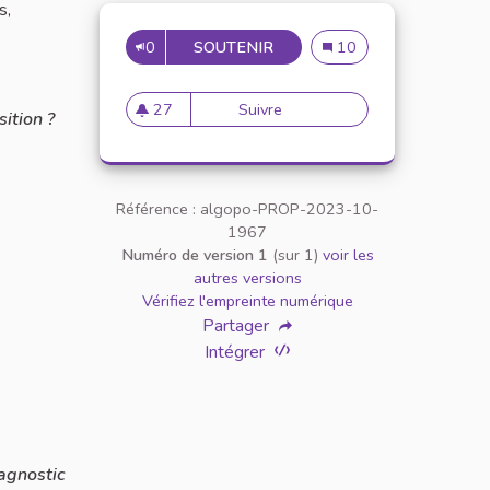
s,
0
SOUTENIR
APPLICATION
Application
10
27
Suivre
Application
ition ?
27 abonnés
Référence : algopo-PROP-2023-10-
1967
Numéro de version 1
(sur 1)
voir les
autres versions
Vérifiez l'empreinte numérique
Partager
Intégrer
iagnostic