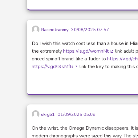
Rasinetranmy
30/08/2025 07:57
Do I wish this watch cost less than a house in Mia
the extremely
https://is.gd/womnNt
link adult 
(Lien extern
priced spinoff brand, like a Tudor to
https://v.gd/c
https://v.gd/I9sMf8
link the key to making this 
(Lien externe)
okrgb1
01/09/2025 05:08
On the wrist, the Omega Dynamic disappears. It 
modern chronographs were sized this way. The st