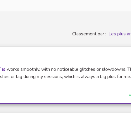
Classement par :
Les plus a
/
works smoothly, with no noticeable glitches or slowdowns. T
(Lien externe)
ashes or lag during my sessions, which is always a big plus for me.
J