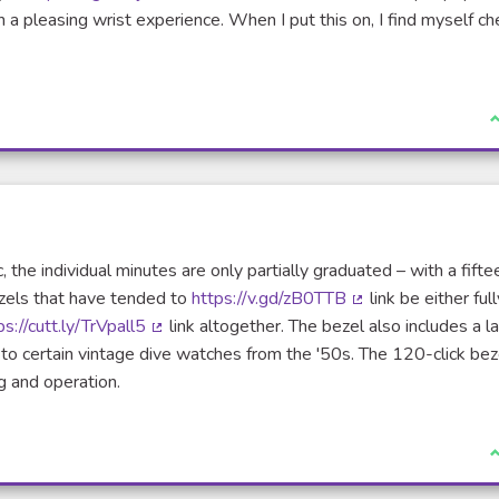
(Lien externe)
h a pleasing wrist experience. When I put this on, I find myself ch
erne)
J
c, the individual minutes are only partially graduated – with a fifte
zels that have tended to
https://v.gd/zB0TTB
link be either full
(Lien externe)
ps://cutt.ly/TrVpall5
link altogether. The bezel also includes a l
(Lien externe)
ce to certain vintage dive watches from the '50s. The 120-click bez
g and operation.
J