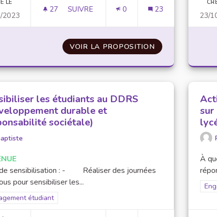
É LE
CR
27
27 ABONNÉS
SUIVRE
0
23
0/2023
23/1
TEMPS DÉDIÉ À L'ENGAGEMENT DANS L
VOIR LA PROPOSITION
TEMPS DÉDIÉ À
sibiliser les étudiants au DDRS
Act
veloppement durable et
sur
onsabilité sociétale)
lyc
aptiste
ENUE
À que
de sensibilisation : - Réaliser des journées
répon
ous pour sensibiliser les...
Filt
Eng
rer les résultats pour le secteur : Engagement étudiant
agement étudiant