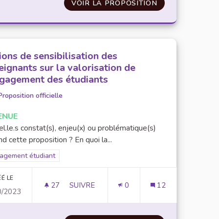
BASSADEURS INFLUENCEURS
VOIR LA PROPOSITION
CRÉER UN KIT 
ions de sensibilisation des
eignants sur la valorisation de
ngagement des étudiants
Proposition officielle
ENUE
l.le.s constat(s), enjeu(x) ou problématique(s)
d cette proposition ? En quoi la...
rer les résultats pour le secteur : Engagement étudiant
agement étudiant
É LE
27
27 ABONNÉS
SUIVRE
0
12
0/2023
ACTIONS DE SENSIBILISATION DES ENSE