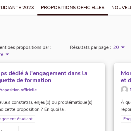
TUDIANTE 2023
PROPOSITIONS OFFICIELLES
NOUVEL
nt des propositions par :
Résultats par page :
20
re
ps dédié à l'engagement dans la
Mon
uette de formation
et 
roposition officielle
l.le.s constat(s), enjeu(x) ou problématique(s)
À que
d cette proposition ? En quoi la...
répon
rer les résultats pour le secteur : Engagement étudiant
agement étudiant
Filt
Eng