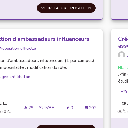
VOIR LA PROPOSITION
APPLICATION
ction d’ambassadeurs influenceurs
Cré
ass
roposition officielle
ion d’ambassadeurs influenceurs (1 par campus)
impossibilité : modification du rôle...
RET
Afin 
rer les résultats pour le secteur : Engagement étudiant
agement étudiant
étudi
Filt
Eng
É LE
CRÉ
29
29 ABONNÉS
SUIVRE
0
203
/2023
06/1
ELECTION D’AMBASSADEURS INFLUENCE