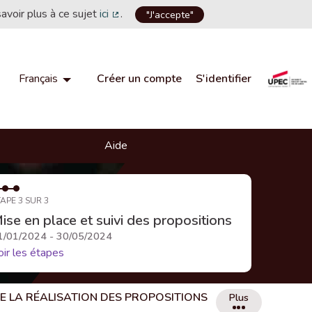
savoir plus à ce sujet
ici
.
"J'accepte"
(Lien externe)
Créer un compte
S'identifier
Français
Choisir la langue
Choose language
Aide
APE 3 SUR 3
ise en place et suivi des propositions
1/01/2024 - 30/05/2024
oir les étapes
DE LA RÉALISATION DES PROPOSITIONS
Plus