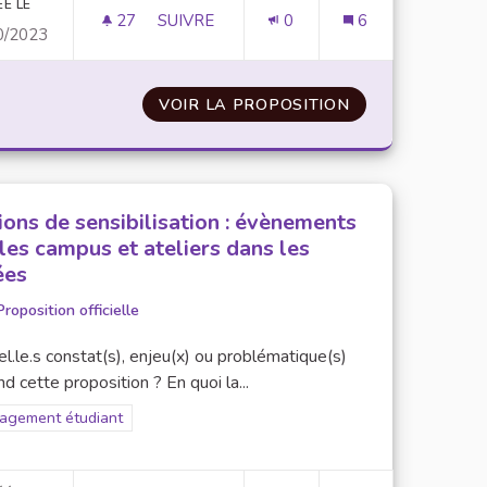
ÉÉ LE
27
27 ABONNÉS
SUIVRE
0
6
0/2023
A MAQUETTE DE FORMATION
MONDERNISATION DU NOM DE L'UNIVERS
 L'ENGAGEMENT DANS LA MAQUETTE DE FORMATION
VOIR LA PROPOSITION
MONDERNISATIO
ions de sensibilisation : évènements
 les campus et ateliers dans les
ées
Proposition officielle
l.le.s constat(s), enjeu(x) ou problématique(s)
d cette proposition ? En quoi la...
rer les résultats pour le secteur : Engagement étudiant
agement étudiant