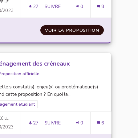
ÉÉ LE
27
27 ABONNÉS
SUIVRE
0
8
0/2023
(DÉVELOPPEMENT DURABLE ET RESPONSABILITÉ SOCIÉTALE)
ACTIONS DE SENSIBILISATION : ÉVÈNEME
LES ÉTUDIANTS AU DDRS (DÉVELOPPEMENT DURABLE ET R
VOIR LA PROPOSITION
ACTIONS DE SEN
nagement des créneaux
Proposition officielle
l.le.s constat(s), enjeu(x) ou problématique(s)
d cette proposition ? En quoi la...
rer les résultats pour le secteur : Engagement étudiant
agement étudiant
ÉÉ LE
27
27 ABONNÉS
SUIVRE
0
6
0/2023
AMÉNAGEMENT DES CRÉNEAUX