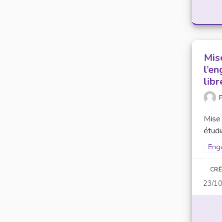
Mis
l’e
lib
P
Mise 
étudi
Filt
Eng
CRÉ
23/1