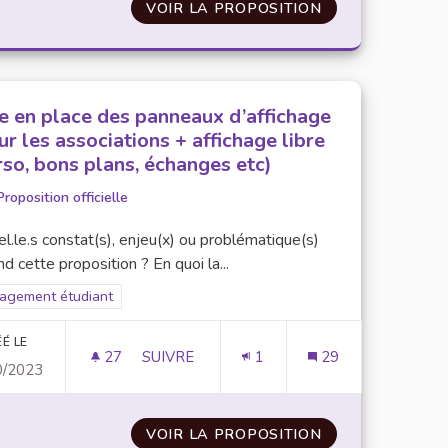
S ASSOCIATIONS
VOIR LA PROPOSITION
ACTIONS DE SE
e en place des panneaux d’affichage
our les associations + affichage libre
rso, bons plans, échanges etc)
Proposition officielle
l.le.s constat(s), enjeu(x) ou problématique(s)
d cette proposition ? En quoi la...
rer les résultats pour le secteur : Engagement étudiant
agement étudiant
É LE
27
27 ABONNÉS
SUIVRE
1
29
0/2023
 L’ENGAGEMENT ÉTUDIANT SOUS FORME D’UE LIBRE « ENGAG
MISE EN PLACE DES PANNEAUX D’AFFICHA
 D’UNE VALORISATION DE L’ENGAGEMENT ÉTUDIANT SOUS
VOIR LA PROPOSITION
MISE EN PLACE 