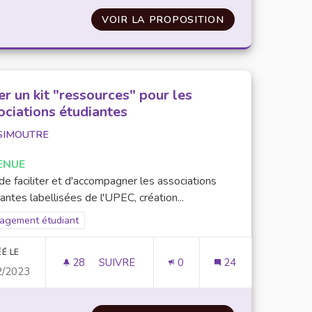
VOIR LA PROPOSITION
AMÉNAGEMENT 
er un kit "ressources" pour les
ociations étudiantes
SIMOUTRE
ENUE
de faciliter et d'accompagner les associations
antes labellisées de l'UPEC, création...
rer les résultats pour le secteur : Engagement étudiant
agement étudiant
É LE
28
28 ABONNÉS
SUIVRE
0
24
2/2023
URS
CRÉER UN KIT "RESSOURCES" POUR LES 