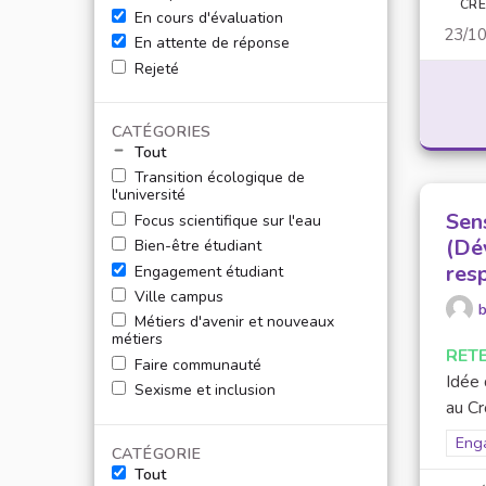
CRÉ
En cours d'évaluation
23/1
En attente de réponse
Rejeté
CATÉGORIES
Tout
Transition écologique de
l'université
Sen
Focus scientifique sur l'eau
(Dé
Bien-être étudiant
resp
Engagement étudiant
Ville campus
b
Métiers d'avenir et nouveaux
métiers
RET
Faire communauté
Idée 
Sexisme et inclusion
au Cr
Filt
Eng
CATÉGORIE
Tout