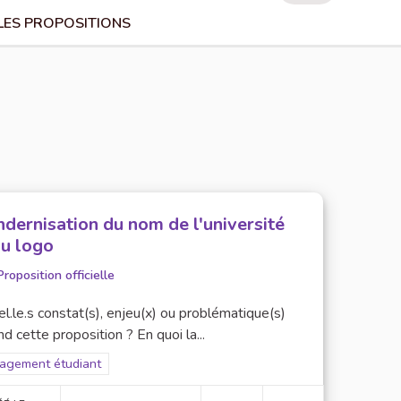
LES PROPOSITIONS
dernisation du nom de l'université
du logo
Proposition officielle
l.le.s constat(s), enjeu(x) ou problématique(s)
d cette proposition ? En quoi la...
rer les résultats pour le secteur : Engagement étudiant
agement étudiant