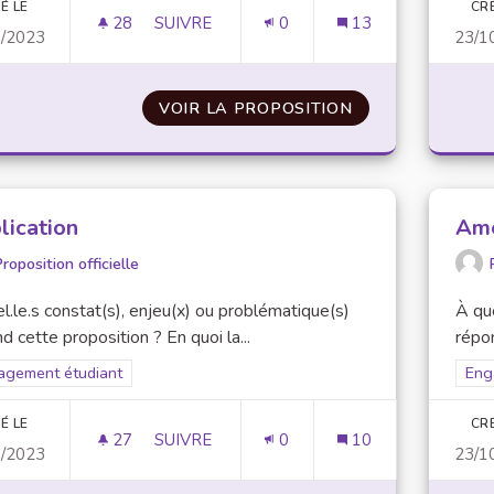
É LE
CR
28
28 ABONNÉS
SUIVRE
0
13
1/2023
23/1
SENSIBILISER LES ÉTUDIANTS AU DDRS 
VOIR LA PROPOSITION
SENSIBILISER 
lication
Amé
roposition officielle
l.le.s constat(s), enjeu(x) ou problématique(s)
À que
d cette proposition ? En quoi la...
répon
rer les résultats pour le secteur : Engagement étudiant
agement étudiant
Filt
Eng
É LE
CR
27
27 ABONNÉS
SUIVRE
0
10
0/2023
23/1
APPLICATION