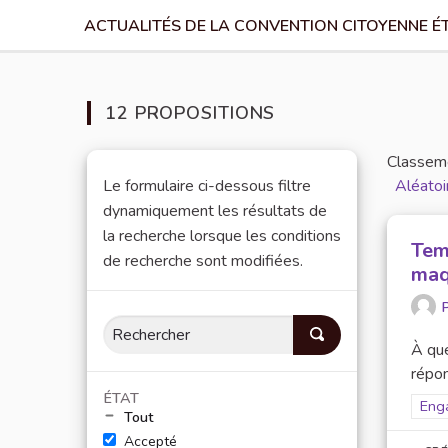
ACTUALITÉS DE LA CONVENTION CITOYENNE É
12 PROPOSITIONS
Classeme
Le formulaire ci-dessous filtre
Aléatoi
dynamiquement les résultats de
la recherche lorsque les conditions
Tem
de recherche sont modifiées.
maq
P
À que
répon
ÉTAT
Filt
Eng
Tout
Accepté