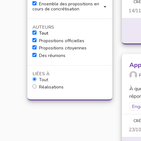
CRÉ
Ensemble des propositions en
cours de concrétisation
14/1
AUTEURS
Tout
Propositions officielles
Propositions citoyennes
Des réunions
App
LIÉES À
P
Tout
Réalisations
À que
répon
Filt
Eng
CRÉ
23/1