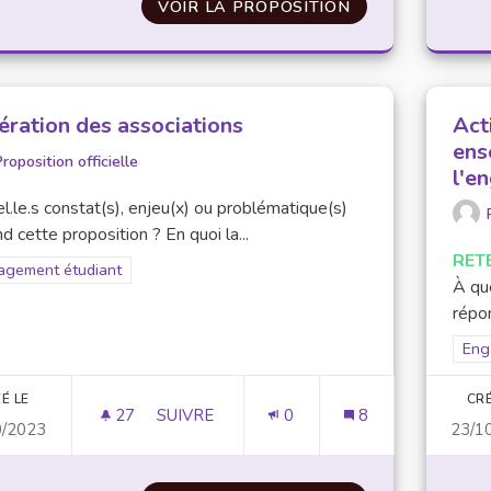
VOIR LA PROPOSITION
ELECTION D’AM
ération des associations
Act
ens
roposition officielle
l'e
l.le.s constat(s), enjeu(x) ou problématique(s)
d cette proposition ? En quoi la...
RET
rer les résultats pour le secteur : Engagement étudiant
agement étudiant
À que
répon
Filt
Eng
É LE
CRÉ
27
27 ABONNÉS
SUIVRE
0
8
0/2023
23/1
FÉDÉRATION DES ASSOCIATIONS