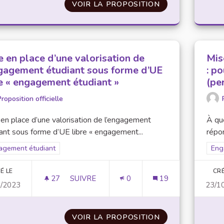
VOIR LA PROPOSITION
FÉDÉRATION DE
e en place d’une valorisation de
Mis
ngagement étudiant sous forme d’UE
: p
re « engagement étudiant »
(pe
roposition officielle
en place d’une valorisation de l’engagement
À que
ant sous forme d’UE libre « engagement...
répon
rer les résultats pour le secteur : Engagement étudiant
agement étudiant
Filt
Eng
É LE
CRÉ
27
27 ABONNÉS
SUIVRE
0
19
0/2023
23/1
MISE EN PLACE D’UNE VALORISATION DE
VOIR LA PROPOSITION
MISE EN PLACE