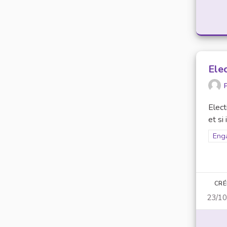
Ele
P
Elect
et si 
Filt
Eng
CRÉ
23/10