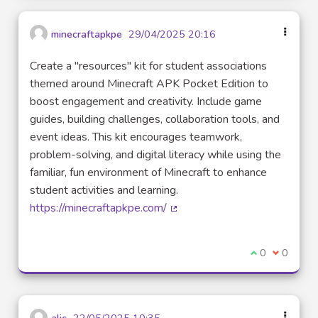
minecraftapkpe
29/04/2025 20:16
Create a "resources" kit for student associations
themed around Minecraft APK Pocket Edition to
boost engagement and creativity. Include game
guides, building challenges, collaboration tools, and
event ideas. This kit encourages teamwork,
problem-solving, and digital literacy while using the
familiar, fun environment of Minecraft to enhance
student activities and learning.
https://minecraftapkpe.com/
(Lien externe)
Je suis d'acco
0
Je ne sui
0