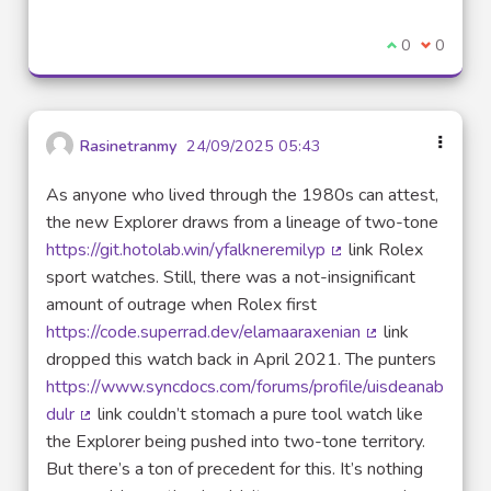
Je suis d'acco
0
Je ne sui
0
Rasinetranmy
24/09/2025 05:43
As anyone who lived through the 1980s can attest,
the new Explorer draws from a lineage of two-tone
https://git.hotolab.win/yfalkneremilyp
link Rolex
(Lien externe)
sport watches. Still, there was a not-insignificant
amount of outrage when Rolex first
https://code.superrad.dev/elamaaraxenian
link
(Lien externe)
dropped this watch back in April 2021. The punters
https://www.syncdocs.com/forums/profile/uisdeanab
dulr
link couldn’t stomach a pure tool watch like
(Lien externe)
the Explorer being pushed into two-tone territory.
But there’s a ton of precedent for this. It’s nothing