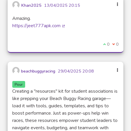
Khan2025
13/04/2025 20:15
Amazing.
https://jeet777apk.com
(Lien externe)
Je suis d'acco
0
Je ne sui
0
beachbuggyracing
29/04/2025 20:08
Pour
Creating a "resources" kit for student associations is
like prepping your Beach Buggy Racing garage—
load it with tools, guides, templates, and tips to
boost performance. Just as power-ups help win
races, these resources empower student leaders to
navigate events, budgeting, and teamwork with