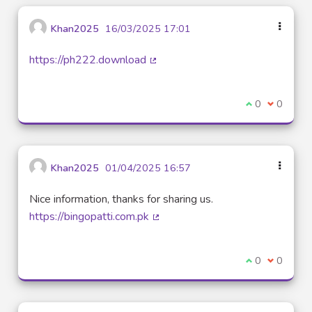
Khan2025
16/03/2025 17:01
https://ph222.download
(Lien externe)
Je suis d'acco
0
Je ne sui
0
Khan2025
01/04/2025 16:57
Nice information, thanks for sharing us.
https://bingopatti.com.pk
(Lien externe)
Je suis d'acco
0
Je ne sui
0