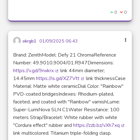
Je suis d'acco
0
Je ne sui
0
okrgb1
01/09/2025 06:43
Brand: ZenithModel: Defy 21 ChromaReference
Number: 49.9010.9004/01.R947Dimensions:
https://v.gd/9nxkrx
link 44mm diameter;
(Lien externe)
14.45mm
https://is.gd/XZ7Vtt
link thicknessCase
(Lien externe)
Material: Matte white ceramicDial Color: "Rainbow"
PVD-coated bridgesIndexes: Rhodium-plated,
faceted, and coated with "Rainbow" varnishLume:
Super-LumiNova SLN C1Water Resistance: 100
meters Strap/Bracelet: White rubber with white
"Cordura effect" rubber and
https://zzb.bz/vXh7xq
(Lien ex
link multicolored. Titanium triple-folding clasp.