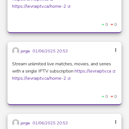
(Lien externe)
https://levraiptv.ca/home-2
(Lien externe)
Je suis d'acco
0
Je ne sui
0
jorge
01/06/2025 20:53
Stream unlimited live matches, movies, and series
with a single IPTV subscription
https://levraiptv.ca
(Lien ex
https://levraiptv.ca/home-2
(Lien externe)
Je suis d'acco
0
Je ne sui
0
jorge
01/06/2025 20:53