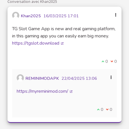
Conversation avec Khan2025
Khan2025
16/03/2025 17:01
TG Slot Game App is new and real gaming platform,
in this gaming app you can easily earn big money.
https://tgslot.download
(Lien externe)
Je suis d'acco
0
Je ne sui
0
REMINIMODAPK
22/04/2025 13:06
https://myreminimod.com/
(Lien externe)
Je suis d'accord
0
Je ne suis 
0