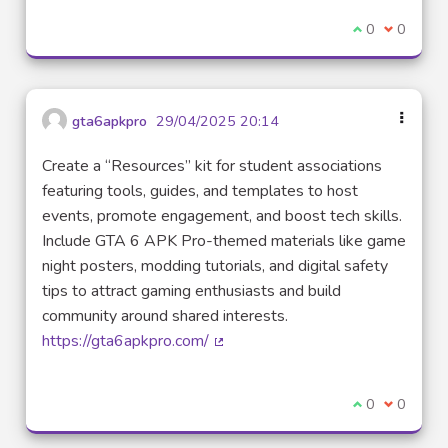
Je suis d'acco
0
Je ne sui
0
gta6apkpro
29/04/2025 20:14
Create a “Resources” kit for student associations
featuring tools, guides, and templates to host
events, promote engagement, and boost tech skills.
Include GTA 6 APK Pro-themed materials like game
night posters, modding tutorials, and digital safety
tips to attract gaming enthusiasts and build
community around shared interests.
https://gta6apkpro.com/
(Lien externe)
Je suis d'acco
0
Je ne sui
0