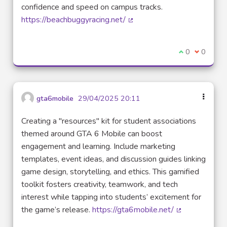
confidence and speed on campus tracks.
https://beachbuggyracing.net/
(Lien externe)
Je suis d'acco
0
Je ne sui
0
gta6mobile
29/04/2025 20:11
Creating a "resources" kit for student associations
themed around GTA 6 Mobile can boost
engagement and learning. Include marketing
templates, event ideas, and discussion guides linking
game design, storytelling, and ethics. This gamified
toolkit fosters creativity, teamwork, and tech
interest while tapping into students’ excitement for
the game’s release.
https://gta6mobile.net/
(Lien externe)