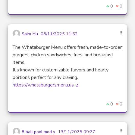
Je suis d'acco
0
Je ne sui
0
Saim Hu
08/11/2025 11:52
The Whataburger Menu offers fresh, made-to-order
burgers, chicken sandwiches, fries, and breakfast
items.
It’s known for customizable flavors and hearty
portions perfect for any craving.
https://whataburgersmenu.us
(Lien externe)
Je suis d'acco
0
Je ne sui
0
8 ball pool mod x
13/11/2025 09:27