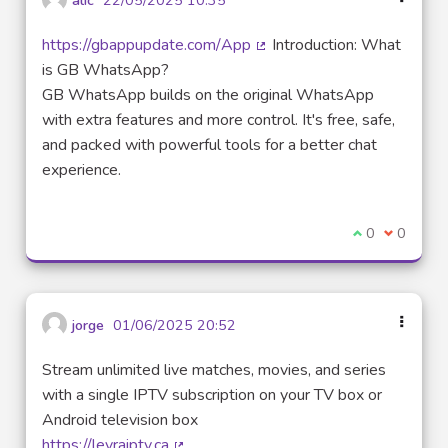
alic
22/05/2025 10:35
https://gbappupdate.com/App
Introduction: What
(Lien externe)
is GB WhatsApp?
GB WhatsApp builds on the original WhatsApp
with extra features and more control. It's free, safe,
and packed with powerful tools for a better chat
experience.
Je suis d'acco
0
Je ne sui
0
jorge
01/06/2025 20:52
Stream unlimited live matches, movies, and series
with a single IPTV subscription on your TV box or
Android television box
https://levraiptv.ca