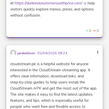
at
https://dunkindonutsmenuwithprice.com/
help
(Lien externe)
visitors quickly explore menus, prices, and options
without confusion.
Je suis d'acco
0
Je ne sui
0
jarekellison
02/04/2026 08:24
cloudstream.pk is a helpful website for anyone
interested in the CloudStream streaming app. It
offers clear information, download links, and
step‑by‑step guides to help users install the
CloudStream APK and get the most out of the app.
The site makes it easy to find the latest updates,
features, and tips, which is especially useful for
people who want free and flexible access to