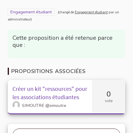
Filtrer les résultats pour le secteur : Engagement étudiant
Engagement étudiant
(changé de
Engagement étudiant
par un
administrateur)
Cette proposition a été retenue parce
que :
PROPOSITIONS ASSOCIÉES
Créer un kit "ressources" pour
0
les associations étudiantes
vote
SIMOUTRE
@simoutre