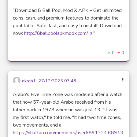
“Download 8 Ball Pool Mod X APK – Get unlimited
coins, cash, and premium features to dominate the
pool table. Safe, fast, and easy to install! Download
now:
http://8ballpoolapkmodx.com/
”
(Lien externe)
Je suis d'acco
0
Je ne sui
0
okrgb1
27/12/2025 03:48
Arabo's Five Time Zone was modeled after a watch
that now 57-year-old Arabo received from his
father back in 1978 when he was just 13. "It was
my first watch," he told me. "It had two time zones,
two movements, and a
https://nhattao.com/members/user6891324.68913