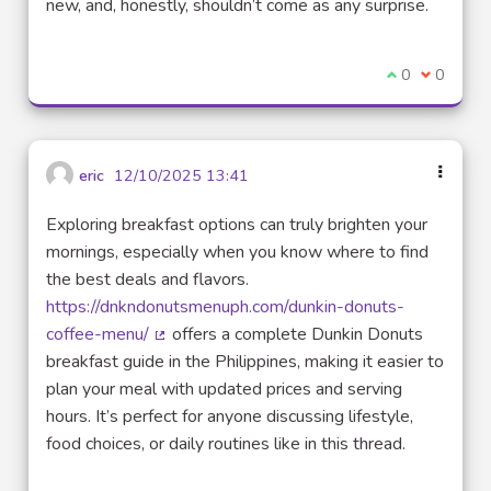
new, and, honestly, shouldn’t come as any surprise.
Je suis d'acco
0
Je ne sui
0
eric
12/10/2025 13:41
Exploring breakfast options can truly brighten your
mornings, especially when you know where to find
the best deals and flavors.
https://dnkndonutsmenuph.com/dunkin-donuts-
coffee-menu/
offers a complete Dunkin Donuts
(Lien externe)
breakfast guide in the Philippines, making it easier to
plan your meal with updated prices and serving
hours. It’s perfect for anyone discussing lifestyle,
food choices, or daily routines like in this thread.