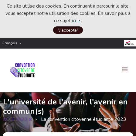
Ce site utilise des cookies. En continuant à parcourir le site,
vous acceptez notre utilisation des cookies. En savoir plus à
ce sujet
ici
.
(Lien externe)
"J'accepte"
Français
Choisir la langue
Choose language
L'université de l'avenir, l'avenir en
commun(s)
#CCE2023
La convention citoyenne étudiante 2023
(Lien externe)