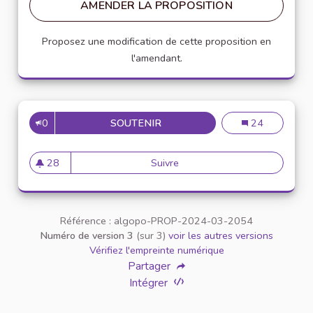
AMENDER LA PROPOSITION
Proposez une modification de cette proposition en
l'amendant.
0
SOUTENIR
CRÉER UN KIT "RESSOURCES"
Créer un kit "r
24
28
Suivre
Créer un kit "ressources" pou
28 abonnés
Référence : algopo-PROP-2024-03-2054
Numéro de version 3
(sur 3)
voir les autres versions
Vérifiez l'empreinte numérique
Partager
Intégrer