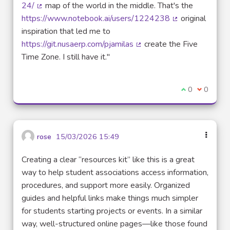
24/
map of the world in the middle. That's the
(Lien externe)
https://www.notebook.ai/users/1224238
original
(Lien externe)
inspiration that led me to
https://git.nusaerp.com/pjamilas
create the Five
(Lien externe)
Time Zone. I still have it."
Je suis d'acco
0
Je ne sui
0
rose
15/03/2026 15:49
Creating a clear “resources kit” like this is a great
way to help student associations access information,
procedures, and support more easily. Organized
guides and helpful links make things much simpler
for students starting projects or events. In a similar
way, well-structured online pages—like those found