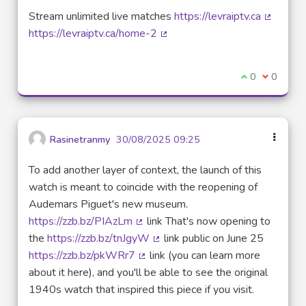
Stream unlimited live matches
https://levraiptv.ca
(Lien ex
https://levraiptv.ca/home-2
(Lien externe)
Je suis d'acco
0
Je ne sui
0
Rasinetranmy
30/08/2025 09:25
To add another layer of context, the launch of this
watch is meant to coincide with the reopening of
Audemars Piguet's new museum.
https://zzb.bz/PIAzLm
link That's now opening to
(Lien externe)
the
https://zzb.bz/tnJgyW
link public on June 25
(Lien externe)
https://zzb.bz/pkWRr7
link (you can learn more
(Lien externe)
about it here), and you'll be able to see the original
1940s watch that inspired this piece if you visit.