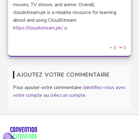
movies, TV shows, and anime. Overall,
cloudstream.pk is a reliable resource for learning
about and using CloudStream.
https://cloudstream.pk/
(Lien externe)
Je suis d'acco
0
Je ne sui
0
AJOUTEZ VOTRE COMMENTAIRE
Pour ajouter votre commentaire
identifiez-vous avec
votre compte
ou
créez un compte
.