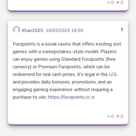
Je suis d'acco
0
Je ne sui
0
Khan2025
16/03/2025 16:59
Funzpoints is a social casino that offers exciting slot
games with a sweepstakes-style model. Players
can enjoy games using Standard Funzpoints (free
currency) or Premium Funzpoints, which can be
redeemed for real cash prizes. It’s legal in the U.S.
and provides daily bonuses, promotions, and an
engaging gaming experience without requiring a
purchase to win.
https://funzpoints.cc
(Lien externe)
Je suis d'acco
0
Je ne sui
0