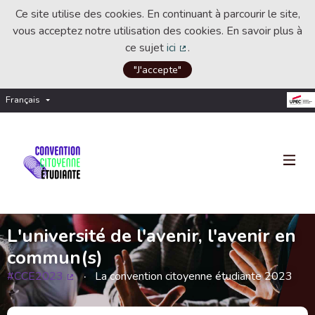
Ce site utilise des cookies. En continuant à parcourir le site,
vous acceptez notre utilisation des cookies. En savoir plus à
ce sujet
ici
.
(Lien externe)
"J'accepte"
Français
Choisir la langue
Choose language
L'université de l'avenir, l'avenir en
commun(s)
#CCE2023
La convention citoyenne étudiante 2023
(Lien externe)