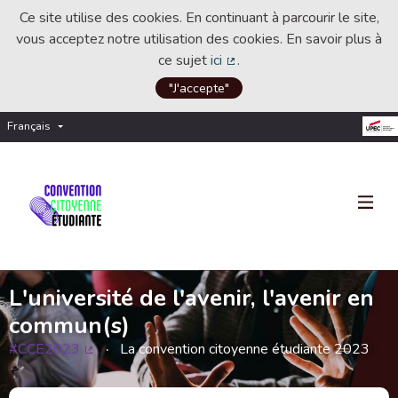
Ce site utilise des cookies. En continuant à parcourir le site,
vous acceptez notre utilisation des cookies. En savoir plus à
ce sujet
ici
.
(Lien externe)
"J'accepte"
Français
Choisir la langue
Choose language
L'université de l'avenir, l'avenir en
commun(s)
#CCE2023
La convention citoyenne étudiante 2023
(Lien externe)