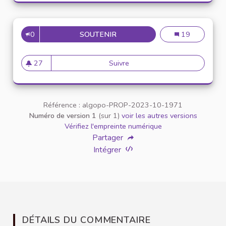
0
SOUTENIR
MISE EN PLACE D’UNE VALOR
Mise en place d
19
27
Suivre
Mise en place d’une valorisat
27 abonnés
Référence : algopo-PROP-2023-10-1971
Numéro de version 1
(sur 1)
voir les autres versions
Vérifiez l'empreinte numérique
Partager
Intégrer
DÉTAILS DU COMMENTAIRE