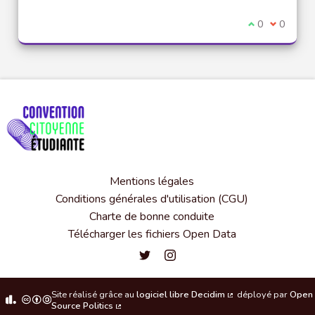
Je suis d'acco
0
Je ne sui
0
Mentions légales
Conditions générales d'utilisation (CGU)
Charte de bonne conduite
Télécharger les fichiers Open Data
Convention citoyenne étudiante de l'
Convention citoyenne étudiante 
Site réalisé grâce au
logiciel libre Decidim
déployé par
Open
(Lien externe)
Source Politics
(Lien externe)