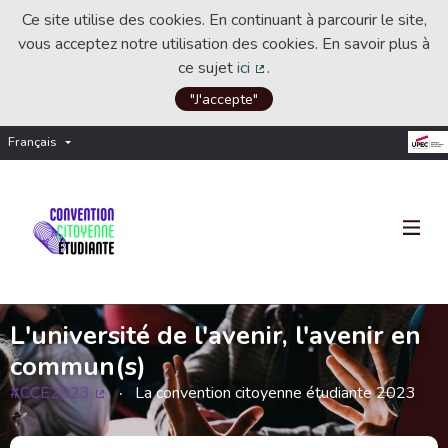
Ce site utilise des cookies. En continuant à parcourir le site,
vous acceptez notre utilisation des cookies. En savoir plus à
ce sujet
ici
.
(Lien externe)
"J'accepte"
Français
Choisir la langue
Choose language
L'université de l'avenir, l'avenir en
commun(s)
#CCE2023
La convention citoyenne étudiante 2023
(Lien externe)