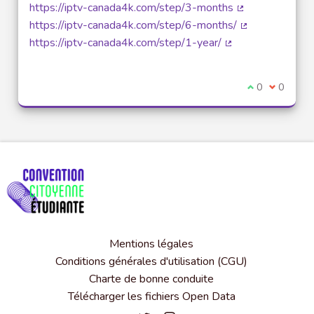
(Lien externe)
https://iptv-canada4k.com/step/3-months
(Lien externe)
https://iptv-canada4k.com/step/6-months/
(Lien externe)
https://iptv-canada4k.com/step/1-year/
(Lien externe)
Je suis d'acco
0
Je ne sui
0
Mentions légales
Conditions générales d'utilisation (CGU)
Charte de bonne conduite
Télécharger les fichiers Open Data