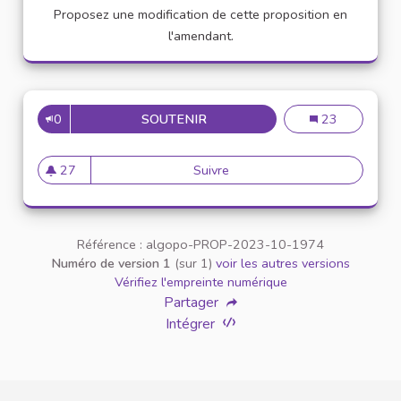
Proposez une modification de cette proposition en
l'amendant.
0
SOUTENIR
TEMPS DÉDIÉ À L'ENGAGEME
Temps dédié à 
23
27
Suivre
Temps dédié à l'engagement 
27 abonnés
Référence : algopo-PROP-2023-10-1974
Numéro de version 1
(sur 1)
voir les autres versions
Vérifiez l'empreinte numérique
Partager
Intégrer