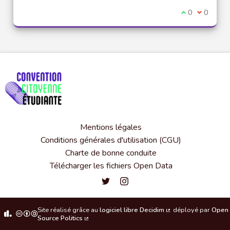
Je suis d'acco
0
Je ne sui
0
Mentions légales
Conditions générales d'utilisation (CGU)
Charte de bonne conduite
Télécharger les fichiers Open Data
Convention citoyenne étudiante de l'
Convention citoyenne étudiante 
Site réalisé grâce au
logiciel libre Decidim
déployé par
Open
(Lien externe)
Source Politics
(Lien externe)