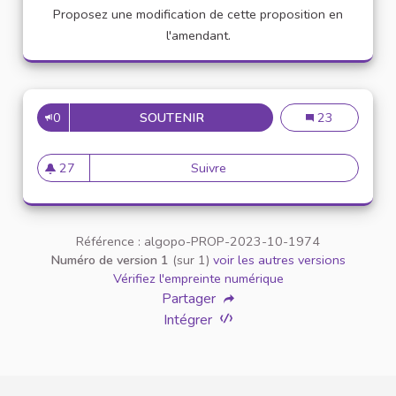
Proposez une modification de cette proposition en
l'amendant.
0
SOUTENIR
TEMPS DÉDIÉ À L'ENGAGEME
Temps dédié à 
23
27
Suivre
Temps dédié à l'engagement 
27 abonnés
Référence : algopo-PROP-2023-10-1974
Numéro de version 1
(sur 1)
voir les autres versions
Vérifiez l'empreinte numérique
Partager
Intégrer