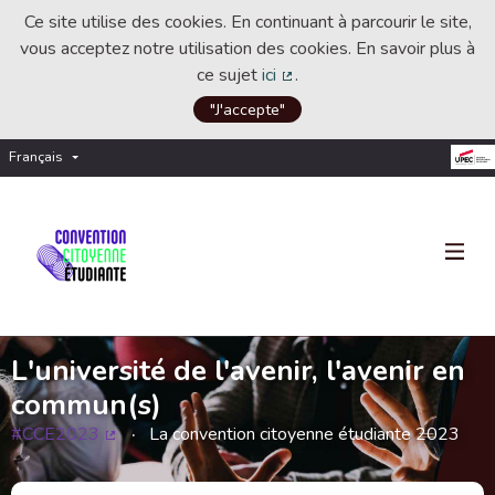
Ce site utilise des cookies. En continuant à parcourir le site,
vous acceptez notre utilisation des cookies. En savoir plus à
ce sujet
ici
.
(Lien externe)
"J'accepte"
Français
Choisir la langue
Choose language
L'université de l'avenir, l'avenir en
commun(s)
#CCE2023
La convention citoyenne étudiante 2023
(Lien externe)