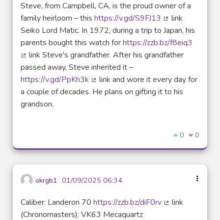
Steve, from Campbell, CA, is the proud owner of a
family heirloom – this
https://v.gd/S9FJ13
link
(Lien externe)
Seiko Lord Matic. In 1972, during a trip to Japan, his
parents bought this watch for
https://zzb.bz/f8eiq3
link Steve's grandfather. After his grandfather
(Lien externe)
passed away, Steve inherited it –
https://v.gd/PpKh3k
link and wore it every day for
(Lien externe)
a couple of decades. He plans on gifting it to his
grandson.
Je suis d'acco
0
Je ne sui
0
okrgb1
01/09/2025 06:34
Caliber: Landeron 70
https://zzb.bz/diF0rv
link
(Lien externe)
(Chronomasters); VK63 Mecaquartz