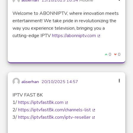
aliserhan
13/10/2025 18:54
Modifié
Welcome to ABONNIPTV, where innovation meets
entertainment! We take pride in revolutionizing the
way you experience television, bringing you a
cutting-edge IPTV
https://abonniptv.com
(Lien externe)
Je suis d'acco
0
Je ne sui
0
aliserhan
20/10/2025 14:57
IPTV FAST 8K
1/
https://iptvfast8k.com
(Lien externe)
2/
https://iptvfast8k.com/channels-list
(Lien externe)
3/
https://iptvfast8k.com/iptv-reseller
(Lien externe)