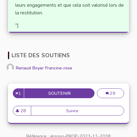
leurs engagements et que cela soit valorisé lors de
la restitution.
"]
LISTE DES SOUTIENS
Renaud Boyer Francine-rose
1
SOUTENIR
ACTIONS DE SENSIBILISATIO
Actions de sens
29
28
Suivre
Actions de sensibilisation de
28 abonnés
Référence : algopo-PROP-2023-11-2038