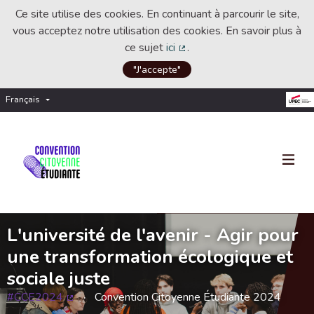
Ce site utilise des cookies. En continuant à parcourir le site,
vous acceptez notre utilisation des cookies. En savoir plus à
ce sujet
ici
.
(Lien externe)
"J'accepte"
Français
Choisir la langue
Choose language
L'université de l'avenir - Agir pour
une transformation écologique et
sociale juste
#CCE2024
Convention Citoyenne Étudiante 2024
(Lien externe)