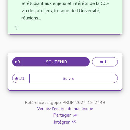
et étudiant aux enjeux et intérêts de la CCE
via des ateliers, fresque de l'Université,
réunions...
"]
0
SOUTENIR
AMÉLIORER LA REPRÉSENTATI
Améliorer la re
11
31
Suivre
Améliorer la représentation d
31 abonnés
Référence : algopo-PROP-2024-12-2449
Vérifiez l'empreinte numérique
Partager
Intégrer