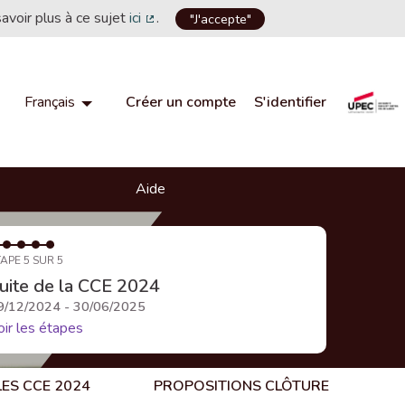
savoir plus à ce sujet
ici
.
"J'accepte"
(Lien externe)
Créer un compte
S'identifier
Français
Choisir la langue
Choose language
Aide
APE 5 SUR 5
uite de la CCE 2024
9/12/2024 - 30/06/2025
oir les étapes
LES CCE 2024
PROPOSITIONS CLÔTURE