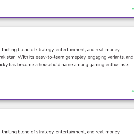
J
 thrilling blend of strategy, entertainment, and real-money
Pakistan. With its easy-to-learn gameplay, engaging variants, and
i Lucky has become a household name among gaming enthusiasts.
xterne)
J
 thrilling blend of strategy, entertainment, and real-money