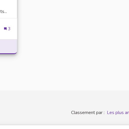
s...
3
T LE PROJET DE CONSTRUCTION DE L'IEP QUI BLOQUE À LA
Classement par :
Les plus a