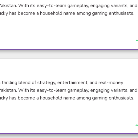
Pakistan. With its easy-to-learn gameplay, engaging variants, and
i Lucky has become a household name among gaming enthusiasts.
xterne)
J
 thrilling blend of strategy, entertainment, and real-money
Pakistan. With its easy-to-learn gameplay, engaging variants, and
i Lucky has become a household name among gaming enthusiasts.
xterne)
J