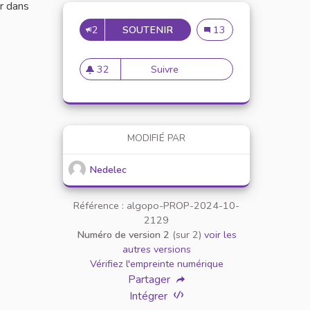
er dans
2
SOUTENIR
AMÉLIORATION DES SALLES
Amélioration des salles
13
32
Suivre
Amélioration des salles de co
32 abonnés
MODIFIÉ PAR
Nedelec
Référence : algopo-PROP-2024-10-
2129
Numéro de version 2
(sur 2)
voir les
autres versions
Vérifiez l'empreinte numérique
Partager
Intégrer