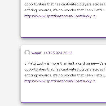
opportunities that has captivated players across 
enticing rewards, it’s no wonder that Teen Patt
https://www.3pattibazar.com/3pattilucky
(Lien e
waqar
14/12/2024 20:12
3 Patti Lucky is more than just a card game—it’s a
opportunities that has captivated players across 
enticing rewards, it’s no wonder that Teen Patt
https://www.3pattibazar.com/3pattilucky
(Lien e