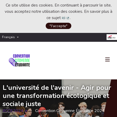
Ce site utilise des cookies. En continuant à parcourir le site,
vous acceptez notre utilisation des cookies. En savoir plus à
ce sujet
ici
.
(Lien externe)
"J'accepte"
Français
Choisir la langue
Choose language
L'université de l'avenir - Agir pour
une transformation écologique et
sociale juste
#CCE2024
Convention Citoyenne Étudiante 2024
(Lien externe)