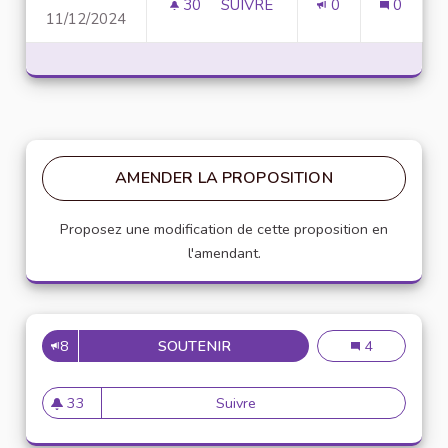
30
30 ABONNÉS
SUIVRE
0
0
11/12/2024
BUDGET PARTICIPATIF 2.0 : OÙ
AMENDER LA PROPOSITION
Proposez une modification de cette proposition en
l'amendant.
8
SOUTENIR
BUDGET PARTICIPATIF 2.0 : OÙ
Budget participa
4
33
Suivre
Budget participatif 2.0 : où va
33 abonnés