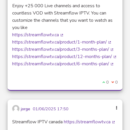
Enjoy +25 000 Live channels and access to
countless VOD with Streamflow IPTV. You can
customize the channels that you want to watch as
you like
https://streamflowtv.ca
(Lien externe)
https://streamflowtv.ca/product/1-month-plan/
(Lien exte
https://streamflowtv.ca/product/3-months-plan/
(Lien ext
https://streamflowtv.ca/product/12-months-plan/
(Lien ex
https://streamflowtv.ca/product/6-months-plan/
(Lien ext
Je suis d'acco
0
Je ne sui
0
jorge
01/06/2025 17:50
Streamflow IPTV canada
https://streamflowtv.ca
(Lien ex