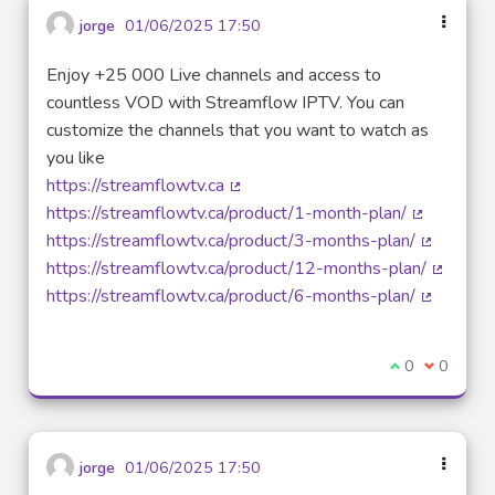
jorge
01/06/2025 17:50
Enjoy +25 000 Live channels and access to
countless VOD with Streamflow IPTV. You can
customize the channels that you want to watch as
you like
https://streamflowtv.ca
(Lien externe)
https://streamflowtv.ca/product/1-month-plan/
(Lien exte
https://streamflowtv.ca/product/3-months-plan/
(Lien ext
https://streamflowtv.ca/product/12-months-plan/
(Lien ex
https://streamflowtv.ca/product/6-months-plan/
(Lien ext
Je suis d'acco
0
Je ne sui
0
jorge
01/06/2025 17:50