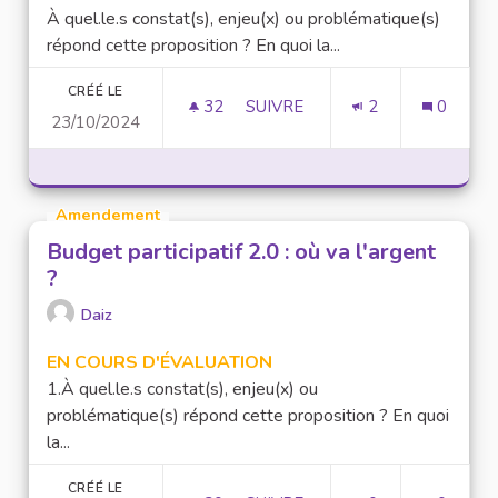
À quel.le.s constat(s), enjeu(x) ou problématique(s)
répond cette proposition ? En quoi la...
CRÉÉ LE
32
32 ABONNÉS
SUIVRE
2
0
23/10/2024
CVEC 2.0 : OÙ VA L'ARGENT ?
Amendement
Budget participatif 2.0 : où va l'argent
?
Daiz
EN COURS D'ÉVALUATION
1.À quel.le.s constat(s), enjeu(x) ou
problématique(s) répond cette proposition ? En quoi
la...
CRÉÉ LE