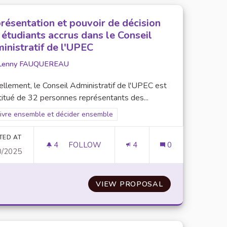
résentation et pouvoir de décision
 étudiants accrus dans le Conseil
inistratif de l'UPEC
Lenny FAUQUEREAU
llement, le Conseil Administratif de l'UPEC est
titué de 32 personnes représentants des...
er results for scope: 5. Vivre ensemble et décider ensemble
Vivre ensemble et décider ensemble
TED AT
4
4 FOLLOWERS
FOLLOW
4
0
0/2025
S/MAILS
REPRÉSENTATION ET POUVOIR DE DÉCISI
D'UNE BOÎTE AUX LETTRES/MAILS
VIEW PROPOSAL
REPRÉSENTATIO