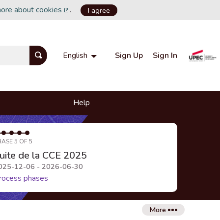
more about cookies
.
I agree
(External link)
Sign Up
Sign In
English
Choisir la langue
Choose language
Help
HASE 5 OF 5
uite de la CCE 2025
025-12-06 - 2026-06-30
rocess phases
More