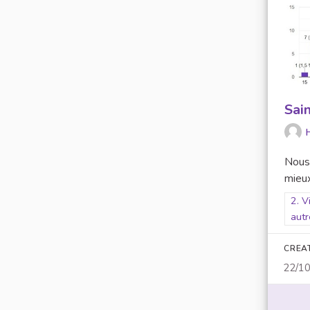
Sai
Nous 
mieux
Filt
2. V
autr
CREA
22/1