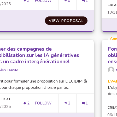
3
3 FOLLOWERS
FOLLOW
0
1
0/2025
PRENDRE SOIN DE SOI ET DES AUTRES. M
CREA
19/1
VIEW PROPOSAL
PRENDRE SOIN D
Am
er des campagnes de
For
ibilisation sur les IA génératives
obl
s un cadre intergénérationnel
ens
élix Danilo
it pour formuler une proposition sur DECIDIM (à
EVA
 pour chaque proposition choisie par le...
L'obj
des q
TED AT
2
2 FOLLOWERS
FOLLOW
2
1
0/2025
MENER DES CAMPAGNES DE SENSIBILISA
CREA
06/1