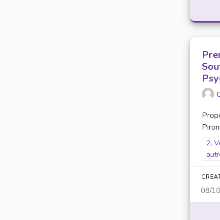
Pren
Sou
Psy
C
Prop
Piron
Filt
2. V
autr
CREA
08/1