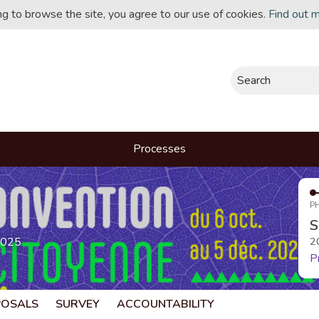
ing to browse the site, you agree to our use of cookies.
Find out 
Search
Processes
P
S
2025
2
P
POSALS
SURVEY
ACCOUNTABILITY