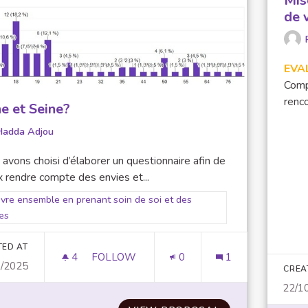
Mis
de 
EVA
Comp
renco
ne et Seine?
Hadda Adjou
avons choisi d’élaborer un questionnaire afin de
 rendre compte des envies et...
er results for scope: 2. Vivre ensemble en prenant soin de soi et des a
ivre ensemble en prenant soin de soi et des
es
TED AT
4
4 FOLLOWERS
FOLLOW
0
1
0/2025
SAINE ET SEINE?
CREA
22/1