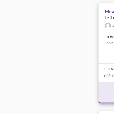
Mis
lett
La bo
unive
CREA
08/1