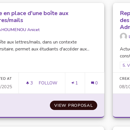
e en place d'une boîte aux
Rep
res/mails
des
Adm
AHOUMENOU Anicet
îte aux lettres/mails, dans un contexte
rsitaire, permet aux étudiants d'accéder aux...
Actue
cons
Filt
5. 
TED AT
CREA
3
3 FOLLOWERS
FOLLOW
1
0
0/2025
08/1
MISE EN PLACE D'UNE BOÎTE AUX LETTRE
VIEW PROPOSAL
MISE EN PLACE 