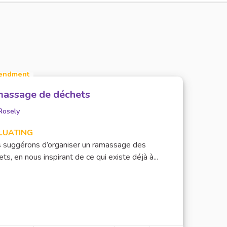
endment
assage de déchets
Rosely
LUATING
 suggérons d’organiser un ramassage des
ts, en nous inspirant de ce qui existe déjà à...
utres