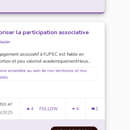
?
oriser la participation associative
Geslin
gagement associatif à l'UPEC est faible en
ortion et peu valorisé academiquementNous...
er results for scope: 4. Vivre ensemble au sein de nos territoires et no
ivre ensemble au sein de nos territoires et nos
iétés
utres
TED AT
4
4 FOLLOWERS
FOLLOW
4
1
0/2025
SOUTIEN À LA BAPU (BUREAU D'AIDE PSYCHOLOGIQUE UNIVER
VALORISER LA PARTICIPATION ASSOCIAT