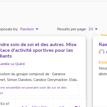
oposals by:
Random
Results per page:
20
Am
dre soin de soi et des autres. Mise
Ram
lace d'activité sportives pour les
diants
EVA
amille Le Quéré
Nous
osition du groupe composé de : Garance
déche
net, Simon Dandois, Candice Derymacker, Elda...
er results for scope: 2. Vivre ensemble en prenant soin de soi et des a
ivre ensemble en prenant soin de soi et des
es
TED AT