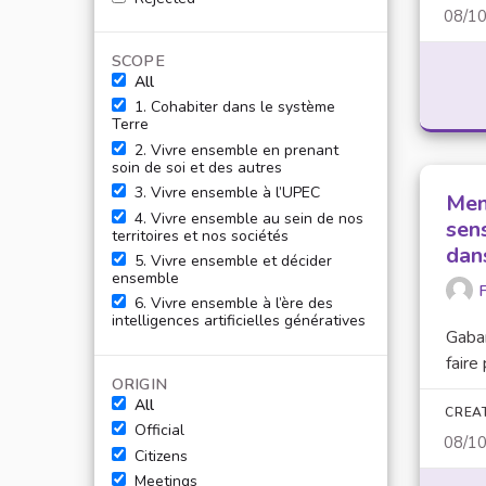
08/1
SCOPE
All
1. Cohabiter dans le système
Terre
2. Vivre ensemble en prenant
soin de soi et des autres
3. Vivre ensemble à l’UPEC
Men
4. Vivre ensemble au sein de nos
sens
territoires et nos sociétés
dan
5. Vivre ensemble et décider
ensemble
F
6. Vivre ensemble à l’ère des
intelligences artificielles génératives
Gabar
faire
ORIGIN
All
CREA
Official
08/1
Citizens
Meetings