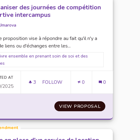
aniser des journées de compétition
rtive intercampus
Umarova
 proposition vise à répondre au fait qu'il n'y a
e liens ou d'échanges entre les...
er results for scope: 2. Vivre ensemble en prenant soin de soi et des a
Vivre ensemble en prenant soin de soi et des
res
TED AT
3
3 FOLLOWERS
FOLLOW
0
0
0/2025
ORGANISER DES JOURNÉES DE COMPÉTIT
NSPORTS ÉCOLOGIQUES
VIEW PROPOSAL
ORGANISER DES
endment