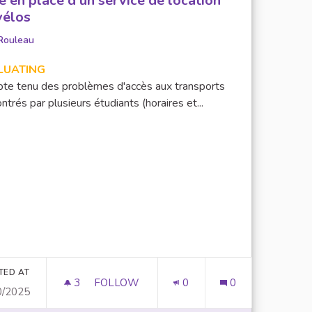
e en place d'un service de location
vélos
Rouleau
LUATING
te tenu des problèmes d'accès aux transports
ntrés par plusieurs étudiants (horaires et...
utres
TED AT
3
3 FOLLOWERS
FOLLOW
0
0
0/2025
MISE EN PLACE D'UN SERVICE DE LOCAT