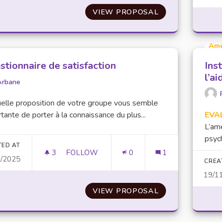
VIEW PROPOSAL
MENER DES CAM
Am
stionnaire de satisfaction
Ins
l’a
Arbane
elle proposition de votre groupe vous semble
tante de porter à la connaissance du plus...
EVA
L’ame
psych
TED AT
3
3 FOLLOWERS
FOLLOW
0
1
0/2025
QUESTIONNAIRE DE SATISFACTION
CREA
19/1
VIEW PROPOSAL
QUESTIONNAIRE