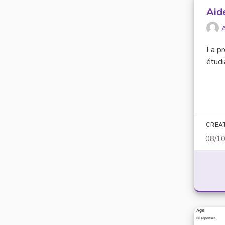
Aid
La pr
étudi
CREA
08/1