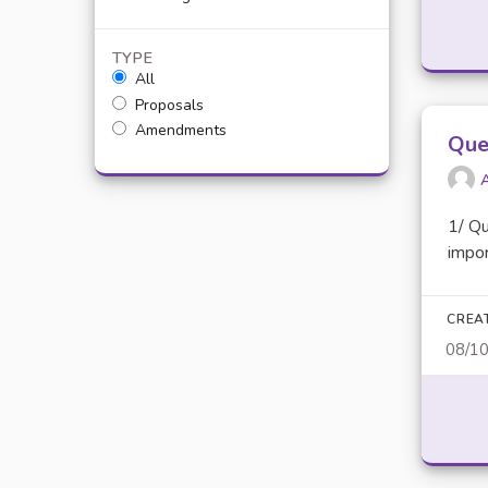
TYPE
All
Proposals
Amendments
Que
1/ Qu
impor
CREA
08/1