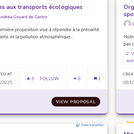
es aux transports écologiques
Org
spo
Andréa Goyard de Castro
emière proposition vise à répondre à la précarité
ante et la pollution atmosphérique...
Notre
pas d
Filt
2. 
aut
TED AT
CREA
3
3 FOLLOWERS
FOLLOW
0
1
0/2025
08/1
AIDES AUX TRANSPORTS ÉCOLOGIQUES
VIEW PROPOSAL
AIDES AUX TRA
Am