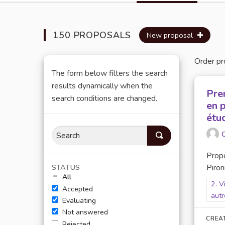
150 PROPOSALS
New proposal
Order pr
The form below filters the search
results dynamically when the
Pren
search conditions are changed.
en p
étu
C
Prop
STATUS
Piron
All
Filt
2. V
Accepted
autr
Evaluating
Not answered
CREA
Rejected