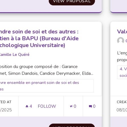
VIEW PROPOSAL
SAINE ET SEINE
dre soin de soi et des autres :
Val
tien à la BAPU (Bureau d'Aide
chologique Universitaire)
L'en
amille Le Quéré
prop
osition du groupe composé de : Garance
Filt
4. V
net, Simon Dandois, Candice Derymacker, Elda...
soc
er results for scope: 2. Vivre ensemble en prenant soin de soi et des a
ivre ensemble en prenant soin de soi et des
es
TED AT
CREA
4
4 FOLLOWERS
FOLLOW
0
0
0/2025
08/1
PRENDRE SOIN DE SOI ET DES AUTRES : 