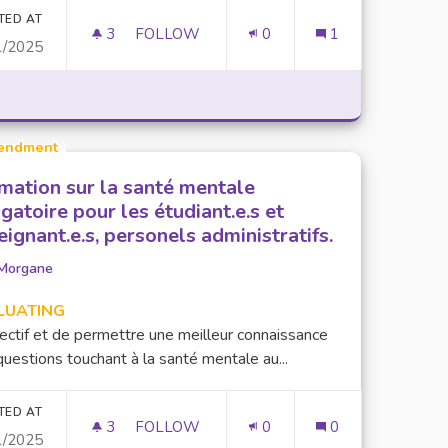
ISE EN PLACE D'ACTIVITÉ SPORTIVES POUR LES ÉTUDIANTS
TED AT
3
3 FOLLOWERS
FOLLOW
0
1
1/2025
RAMASSAGE DE DÉCHETS
E SOI ET DES AUTRES. MISE EN PLACE D'ACTIVITÉ SPOR
endment
mation sur la santé mentale
igatoire pour les étudiant.e.s et
eignant.e.s, personels administratifs.
Morgane
LUATING
ectif et de permettre une meilleur connaissance
uestions touchant à la santé mentale au...
TION SUR LES IA GÉNÉRATIVES DANS UN CADRE INTERGÉNÉ
TED AT
3
3 FOLLOWERS
FOLLOW
0
0
1/2025
FORMATION SUR LA SANTÉ MENTALE OBLI