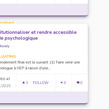
PAGNES DE SENSIBILISATION SUR LES IA GÉNÉRATIVES
endment
titutionnaliser et rendre accessible
ide psychologique
Rosely
LUATING
ndement final est le suivant :(1) Faire venir une
ologue à l’IEP à raison d’une...
TED AT
3
3 FOLLOWERS
FOLLOW
0
0
1/2025
INSTITUTIONNALISER ET RENDRE ACCESS
 DE SATISFACTION