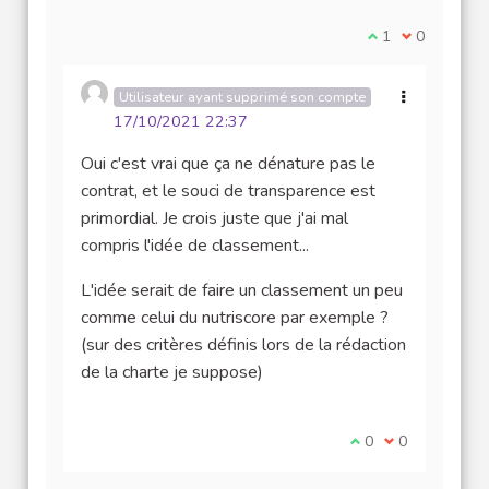
Je suis d'accord
1
Je ne suis 
0
Utilisateur ayant supprimé son compte
17/10/2021 22:37
Oui c'est vrai que ça ne dénature pas le
contrat, et le souci de transparence est
primordial. Je crois juste que j'ai mal
compris l'idée de classement...
L'idée serait de faire un classement un peu
comme celui du nutriscore par exemple ?
(sur des critères définis lors de la rédaction
de la charte je suppose)
Je suis d'accord av
0
Je ne suis pas
0