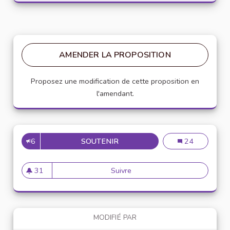
AMENDER LA PROPOSITION
Proposez une modification de cette proposition en
l'amendant.
6
SOUTENIR
MISE EN PLACE D'UNE CHART
Mise en place d
24
31
Suivre
Mise en place d'une charte de
31 abonnés
MODIFIÉ PAR