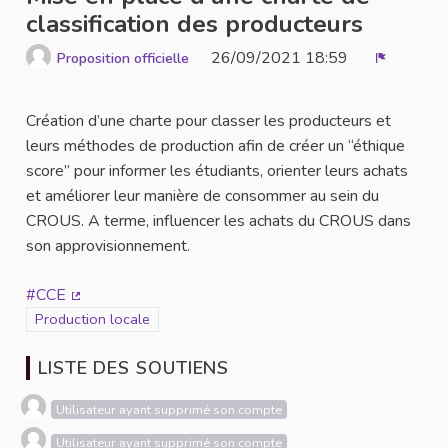
classification des producteurs
26/09/2021 18:59
Proposition officielle
Signaler
Création d’une charte pour classer les producteurs et
leurs méthodes de production afin de créer un “éthique
score” pour informer les étudiants, orienter leurs achats
et améliorer leur manière de consommer au sein du
CROUS. A terme, influencer les achats du CROUS dans
son approvisionnement.
#CCE
(Lien externe)
Filtrer les résultats de la catégorie : Production locale
Production locale
LISTE DES SOUTIENS
Utilisateur ayant supprimé son compte
Utilisateur ayant supprimé son compte