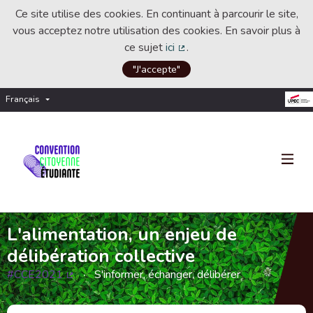
Ce site utilise des cookies. En continuant à parcourir le site,
vous acceptez notre utilisation des cookies. En savoir plus à
ce sujet
ici
.
(Lien externe)
"J'accepte"
Français
Choisir la langue
Choose language
L'alimentation, un enjeu de
délibération collective
#CCE2021
S'informer, échanger, délibérer
(Lien externe)