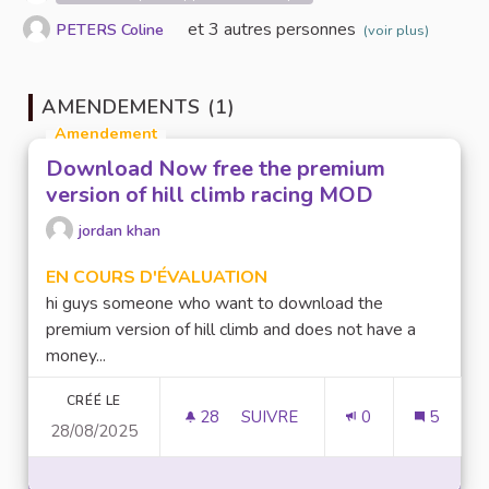
et 3 autres personnes
PETERS Coline
(voir plus)
AMENDEMENTS (1)
Amendement
Download Now free the premium
version of hill climb racing MOD
jordan khan
EN COURS D'ÉVALUATION
hi guys someone who want to download the
premium version of hill climb and does not have a
money...
CRÉÉ LE
28
28 ABONNÉS
SUIVRE
0
5
28/08/2025
DOWNLOAD NOW FREE THE PR