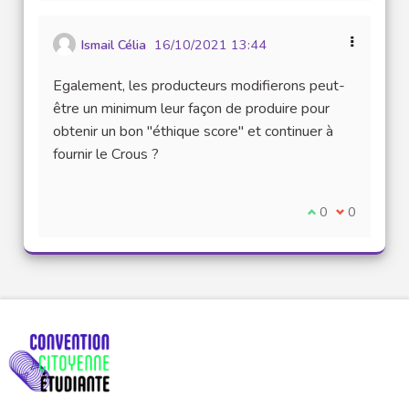
Ismail Célia
16/10/2021 13:44
Egalement, les producteurs modifierons peut-
être un minimum leur façon de produire pour
obtenir un bon "éthique score" et continuer à
fournir le Crous ?
Je suis d'accord
0
Je ne suis 
0