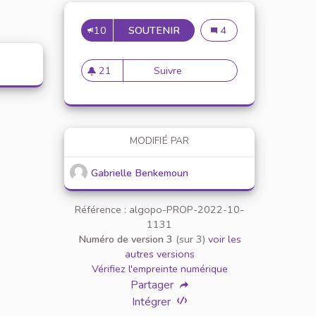
10
SOUTENIR
FAVORISER LES COURS EN
Favoriser les cours en 
4
21
Suivre
Favoriser les cours en présen
21 abonnés
MODIFIÉ PAR
Gabrielle Benkemoun
Référence : algopo-PROP-2022-10-
1131
Numéro de version 3
(sur 3)
voir les
autres versions
Vérifiez l'empreinte numérique
Partager
Intégrer