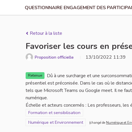
QUESTIONNAIRE ENGAGEMENT DES PARTICIPAN
Retour à la liste
Favoriser les cours en prése
13/10/2022 11:39
Proposition officielle
Dû à une surcharge et une surconsommation
Retenue
présentiel est préconisée. Dans le cas où le distancie
tels que Microsoft Teams ou Google meet. Il ne faut
numérique.
Échelle et acteurs concernés : Les professeurs, les ét
Filtrer les résultats de la catégorie : Formation et sensi
Formation et sensibilisation
Filtrer les résultats pour le secteur : Numérique et En
Numérique et Environnement
(changé de
Numérique et En