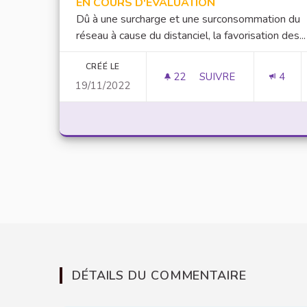
EN COURS D'ÉVALUATION
Dû à une surcharge et une surconsommation du
réseau à cause du distanciel, la favorisation des...
CRÉÉ LE
22
22 ABONNÉS
SUIVRE
4
19/11/2022
FAVORISER LES COU
DÉTAILS DU COMMENTAIRE