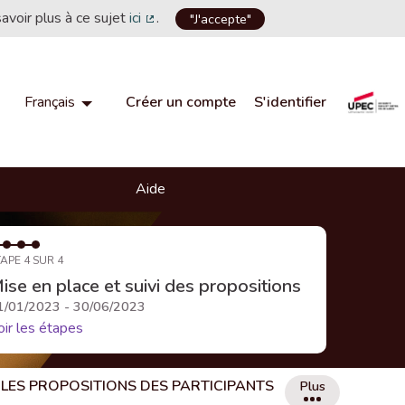
savoir plus à ce sujet
ici
.
"J'accepte"
(Lien externe)
Créer un compte
S'identifier
Français
Choisir la langue
Choose language
Aide
APE 4 SUR 4
ise en place et suivi des propositions
1/01/2023 - 30/06/2023
oir les étapes
LES PROPOSITIONS DES PARTICIPANTS
Plus