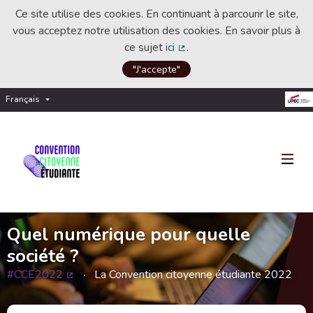
Ce site utilise des cookies. En continuant à parcourir le site,
vous acceptez notre utilisation des cookies. En savoir plus à
ce sujet
ici
.
(Lien externe)
"J'accepte"
Français
Choisir la langue
Choose language
Quel numérique pour quelle
société ?
#CCE2022
La Convention citoyenne étudiante 2022
(Lien externe)