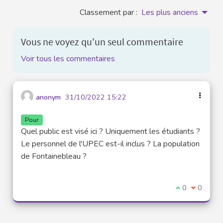
Classement par :
Les plus anciens
Vous ne voyez qu'un seul commentaire
Voir tous les commentaires
anonym
31/10/2022 15:22
Pour
Quel public est visé ici ? Uniquement les étudiants ?
Le personnel de l'UPEC est-il inclus ? La population
de Fontainebleau ?
Je suis d'acco
0
Je ne sui
0