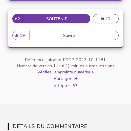
2
SOUTENIR
DÉBAT LOCAL SUR LA 5G
Débat local sur
10
19
Suivre
Débat local sur la 5G
19 abonnés
Référence : algopo-PROP-2022-10-1181
Numéro de version 1
(sur 1)
voir les autres versions
Vérifiez l'empreinte numérique
Partager
Intégrer
DÉTAILS DU COMMENTAIRE