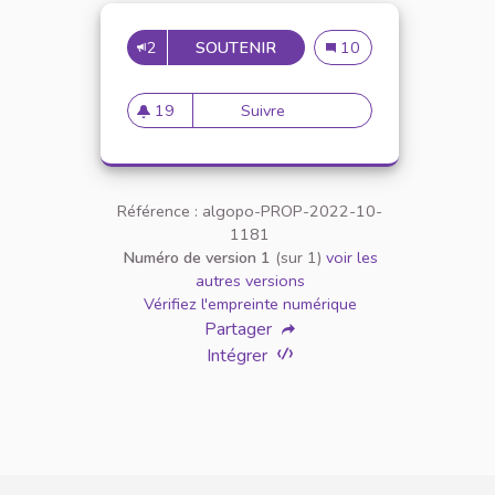
2
SOUTENIR
DÉBAT LOCAL SUR LA 5G
Débat local sur la 5G
10
19
Suivre
Débat local sur la 5G
19 abonnés
Référence : algopo-PROP-2022-10-
1181
Numéro de version 1
(sur 1)
voir les
autres versions
Vérifiez l'empreinte numérique
Partager
Intégrer