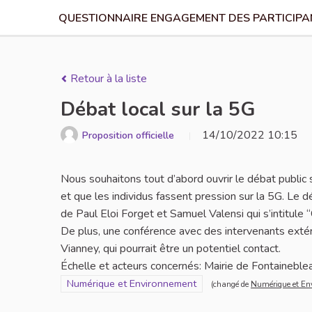
QUESTIONNAIRE ENGAGEMENT DES PARTICIPAN
Retour à la liste
Débat local sur la 5G
14/10/2022 10:15
Proposition officielle
Nous souhaitons tout d’abord ouvrir le débat public
et que les individus fassent pression sur la 5G. Le d
de Paul Eloi Forget et Samuel Valensi qui s’intitule 
De plus, une conférence avec des intervenants extéri
Vianney, qui pourrait être un potentiel contact.
Échelle et acteurs concernés: Mairie de Fontaineblea
Filtrer les résultats pour le secteur : Numérique et En
Numérique et Environnement
(changé de
Numérique et En