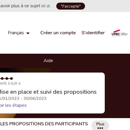
savoir plus à ce sujet
ici
.
"J'accepte"
(Lien externe)
Créer un compte
S'identifier
Français
Choisir la langue
Choose language
Aide
APE 4 SUR 4
ise en place et suivi des propositions
1/01/2023 - 30/06/2023
oir les étapes
LES PROPOSITIONS DES PARTICIPANTS
Plus