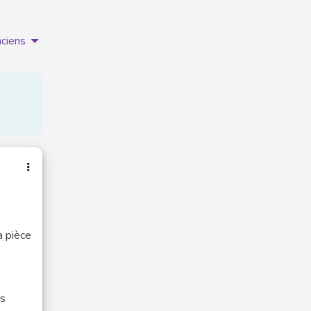
nciens
a pièce
es