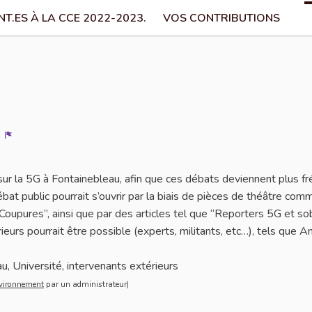
T.ES À LA CCE 2022-2023.
VOS CONTRIBUTIONS
Signaler
 sur la 5G à Fontainebleau, afin que ces débats deviennent plus f
ébat public pourrait s’ouvrir par la biais de pièces de théâtre com
“Coupures”, ainsi que par des articles tel que “Reporters 5G et sob
eurs pourrait être possible (experts, militants, etc…), tels que A
u, Université, intervenants extérieurs
vironnement
vironnement
par un administrateur)