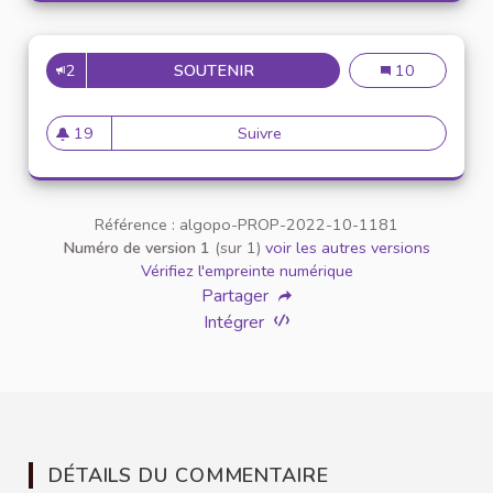
2
SOUTENIR
DÉBAT LOCAL SUR LA 5G
Débat local sur
10
19
Suivre
Débat local sur la 5G
19 abonnés
Référence : algopo-PROP-2022-10-1181
Numéro de version 1
(sur 1)
voir les autres versions
Vérifiez l'empreinte numérique
Partager
Intégrer
DÉTAILS DU COMMENTAIRE