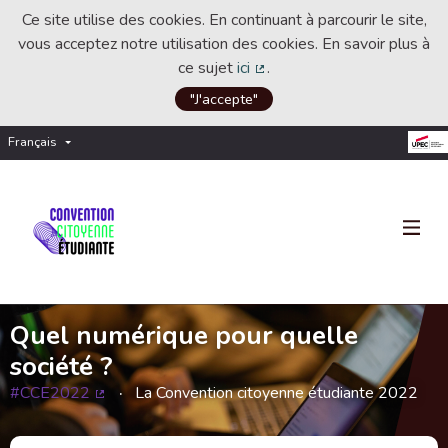
Ce site utilise des cookies. En continuant à parcourir le site,
vous acceptez notre utilisation des cookies. En savoir plus à
ce sujet
ici
.
(Lien externe)
"J'accepte"
Français
Choisir la langue
Choose language
Quel numérique pour quelle
société ?
#CCE2022
La Convention citoyenne étudiante 2022
(Lien externe)