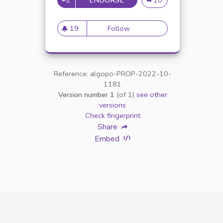
2
ENDORSE
DÉBAT LOCAL SUR LA 5G
Débat local sur la 5G
10
19
Follow
Débat local sur la 5G
19 followers
Reference: algopo-PROP-2022-10-
1181
Version number 1
(of 1)
see other
versions
Check fingerprint
Share
Embed