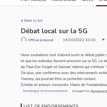
Back to list
Débat local sur la 5G
14/10/2022 10:15
Official proposal
R
Nous souhaitons tout d’abord ouvrir le débat public
et que les individus fassent pression sur la 5G. Le d
de Paul Eloi Forget et Samuel Valensi qui s’intitule 
De plus, une conférence avec des intervenants extéri
Vianney, qui pourrait être un potentiel contact.
Échelle et acteurs concernés: Mairie de Fontaineblea
Filter results for scope: Numérique et Environnement
Numérique et Environnement
(changed from
Numérique e
LIST OF ENDORSEMENTS