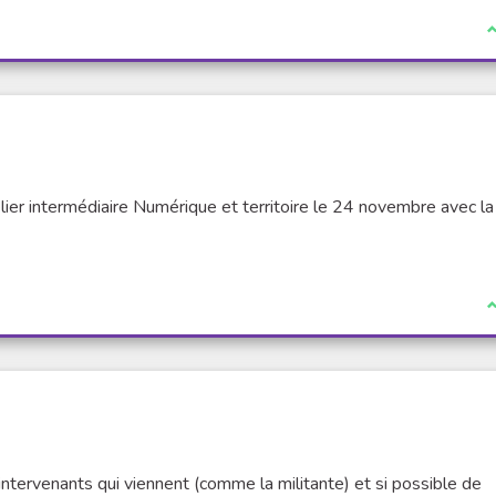
I
elier intermédiaire Numérique et territoire le 24 novembre avec la
I
 des intervenants qui viennent (comme la militante) et si possible de