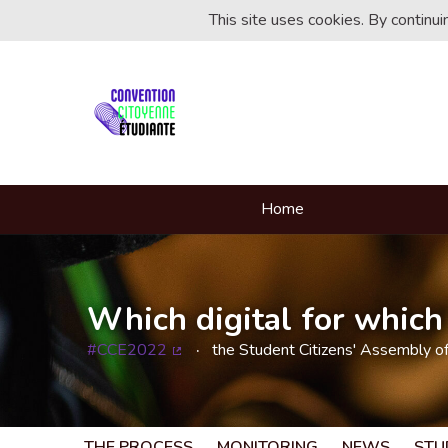
This site uses cookies. By continu
Home
Which digital for which 
#CCE2022
the Student Citizens' Assembly o
(External link)
THE PROCESS
MONITORING
NEWS
STU