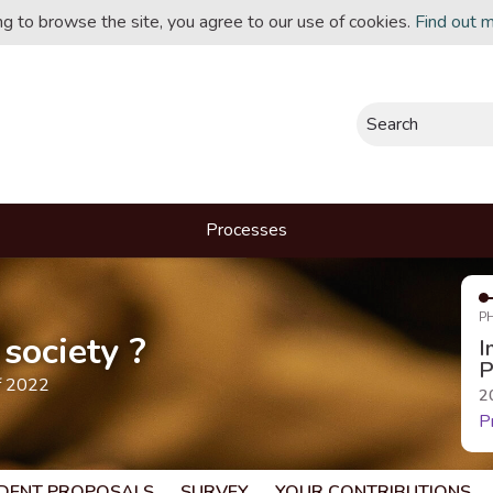
ing to browse the site, you agree to our use of cookies.
Find out 
Search
Processes
P
society ?
I
P
f 2022
2
P
DENT PROPOSALS
SURVEY
YOUR CONTRIBUTIONS