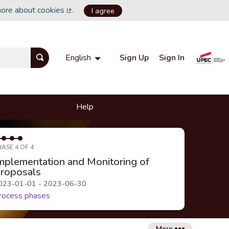
more about cookies
.
I agree
(External link)
Sign Up
Sign In
English
Choisir la langue
Choose language
Help
HASE 4 OF 4
mplementation and Monitoring of
roposals
023-01-01 - 2023-06-30
rocess phases
More