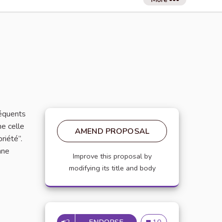
réquents
me celle
AMEND PROPOSAL
riété”.
nne
Improve this proposal by
modifying its title and body