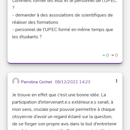
Comment former les élus et le personnel de l'UPEC
?
- demander à des associations de scientifiques de
réaliser des formations
- personnel de l'UPEC formé en même temps que
les étudiants ?
I agree with t
0
I disagre
0
Perroline Cochet
08/12/2022 14:23
Je trouve en effet que c'est une bonne idée. La
participation d'intervenant.e.s extérieur.e.s serait, à
mon sens, cruciale pour pouvoir permettre à chaque
citoyen.ne d'avoir un regard éclairé sur la question,
de se forger son propre avis dans le but d'entretenir