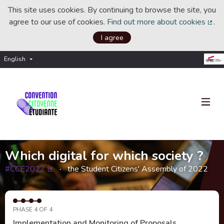
This site uses cookies. By continuing to browse the site, you
agree to our use of cookies.
Find out more about cookies
.
(Ext
I agree
English
Choisir la langue
Choose language
Which digital for which society ?
#CCE2022
the Student Citizens' Assembly of 2022
(External link)
PHASE 4 OF 4
Implementation and Monitoring of Proposals