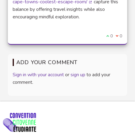
cape-towns-coolest-escape-room/
capture this
(External link)
balance by offering travel insights while also
encouraging mindful exploration.
I agree with t
0
I disagre
0
ADD YOUR COMMENT
Sign in with your account
or
sign up
to add your
comment.