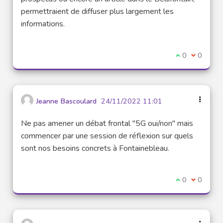
permettraient de diffuser plus largement les
informations.
I agree with t
0
I disagre
0
Jeanne Bascoulard
24/11/2022 11:01
Ne pas amener un débat frontal "5G oui/non" mais
commencer par une session de réflexion sur quels
sont nos besoins concrets à Fontainebleau.
I agree with t
0
I disagre
0