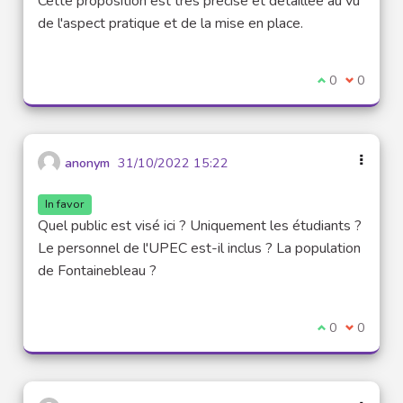
Cette proposition est très précise et détaillée au vu
de l'aspect pratique et de la mise en place.
I agree with t
0
I disagre
0
anonym
31/10/2022 15:22
In favor
Quel public est visé ici ? Uniquement les étudiants ?
Le personnel de l'UPEC est-il inclus ? La population
de Fontainebleau ?
I agree with t
0
I disagre
0