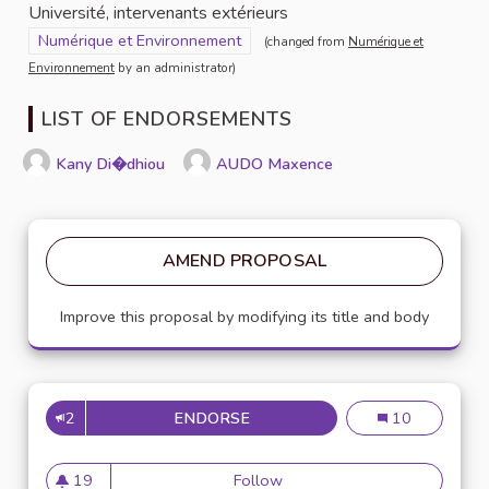
Université, intervenants extérieurs
Filter results for scope: Numérique et Environnement
Numérique et Environnement
(changed from
Numérique et
Environnement
by an administrator)
LIST OF ENDORSEMENTS
Kany Di�dhiou
AUDO Maxence
AMEND PROPOSAL
Improve this proposal by modifying its title and body
2
ENDORSE
DÉBAT LOCAL SUR LA 5G
Débat local sur
10
19
Follow
Débat local sur la 5G