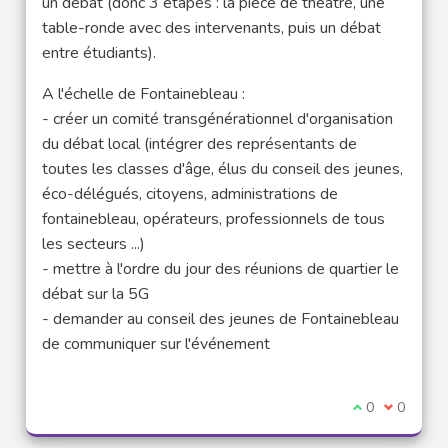
un débat (donc 3 étapes : la pièce de théâtre, une
table-ronde avec des intervenants, puis un débat
entre étudiants).
A l'échelle de Fontainebleau :
- créer un comité transgénérationnel d'organisation
du débat local (intégrer des représentants de
toutes les classes d'âge, élus du conseil des jeunes,
éco-délégués, citoyens, administrations de
fontainebleau, opérateurs, professionnels de tous
les secteurs ...)
- mettre à l'ordre du jour des réunions de quartier le
débat sur la 5G
- demander au conseil des jeunes de Fontainebleau
de communiquer sur l'événement
I agree with t
0
I disagre
0