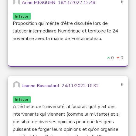
Anne MESGUEN
18/11/2022 12:48
In favor
Proposition qui mérite d'être discutée lors de
l'atelier intermédiaire Numérique et territoire le 24
novembre avec la mairie de Fontainebleau.
I agree with t
0
I disagre
0
Jeanne Bascoulard
24/11/2022 10:32
In favor
A l'échelle de l'université : il faudrait qu'il y ait des
intervenants qui viennent (comme la militante) et si
possible de diverses opinions pour que les gens
puissent se forger leurs opinions et qu'on organise