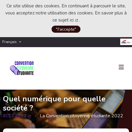
Ce site utilise des cookies. En continuant à parcourir le site,
vous acceptez notre utilisation des cookies. En savoir plus à
ce sujet
ici
.
(Lien externe)
"J'accepte"
Français
Choisir la langue
Choose language
Quel numérique pour quelle
société ?
#CCE2022
La Convention citoyenne étudiante 2022
(Lien externe)