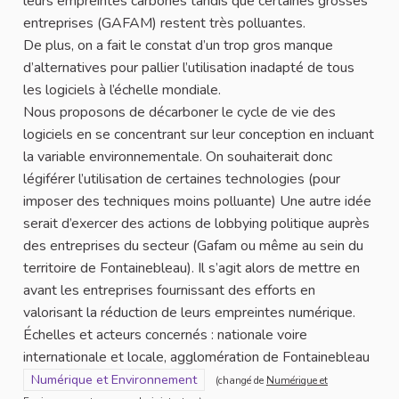
leurs empreintes carbones tandis que certaines grosses
entreprises (GAFAM) restent très polluantes.
De plus, on a fait le constat d’un trop gros manque
d’alternatives pour pallier l’utilisation inadapté de tous
les logiciels à l’échelle mondiale.
Nous proposons de décarboner le cycle de vie des
logiciels en se concentrant sur leur conception en incluant
la variable environnementale. On souhaiterait donc
légiférer l’utilisation de certaines technologies (pour
imposer des techniques moins polluante) Une autre idée
serait d’exercer des actions de lobbying politique auprès
des entreprises du secteur (Gafam ou même au sein du
territoire de Fontainebleau). Il s’agit alors de mettre en
avant les entreprises fournissant des efforts en
valorisant la réduction de leurs empreintes numérique.
Échelles et acteurs concernés : nationale voire
internationale et locale, agglomération de Fontainebleau
Filtrer les résultats pour le secteur : Numérique et Environneme
Numérique et Environnement
(changé de
Numérique et