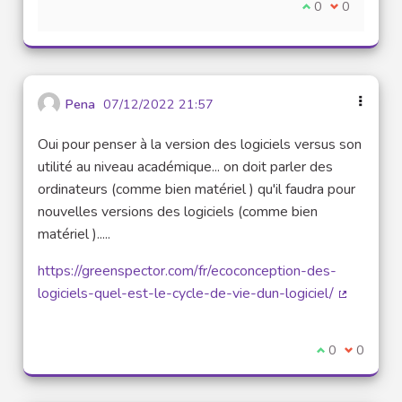
Je suis d'accord
0
Je ne suis 
0
Pena
07/12/2022 21:57
Oui pour penser à la version des logiciels versus son
utilité au niveau académique... on doit parler des
ordinateurs (comme bien matériel ) qu'il faudra pour
nouvelles versions des logiciels (comme bien
matériel ).....
https://greenspector.com/fr/ecoconception-des-
logiciels-quel-est-le-cycle-de-vie-dun-logiciel/
(Lien exte
Je suis d'acco
0
Je ne sui
0