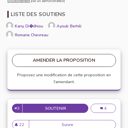
Environnement
par un administrateur)
LISTE DES SOUTIENS
Kany Di�dhiou
Ayoub Berhili
Romane Chevreau
AMENDER LA PROPOSITION
Proposez une modification de cette proposition en
l'amendant.
3
SOUTENIR
DÉCARBONER LE CYCLE DE VI
Décarboner le 
4
22
Suivre
Décarboner le cycle de vie lo