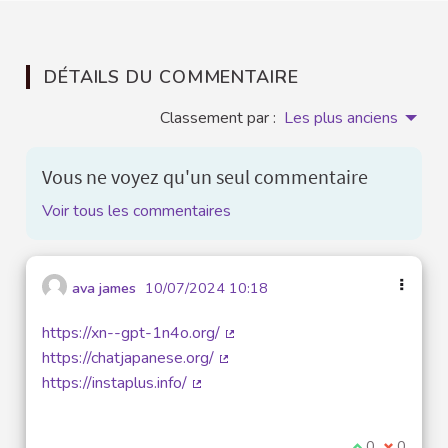
DÉTAILS DU COMMENTAIRE
Classement par :
Les plus anciens
Vous ne voyez qu'un seul commentaire
Voir tous les commentaires
ava james
10/07/2024 10:18
https://xn--gpt-1n4o.org/
(Lien externe)
https://chatjapanese.org/
(Lien externe)
https://instaplus.info/
(Lien externe)
Je suis d'acco
0
Je ne sui
0