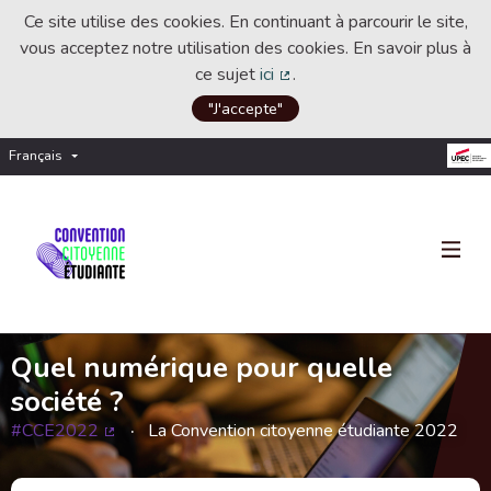
Ce site utilise des cookies. En continuant à parcourir le site,
vous acceptez notre utilisation des cookies. En savoir plus à
ce sujet
ici
.
(Lien externe)
"J'accepte"
Français
Choisir la langue
Choose language
Quel numérique pour quelle
société ?
#CCE2022
La Convention citoyenne étudiante 2022
(Lien externe)