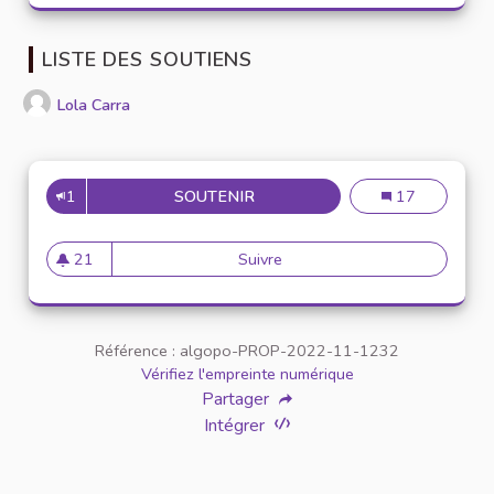
LISTE DES SOUTIENS
Lola Carra
1
SOUTENIR
CRÉATION D’UNE BANQUE D’O
Création d’une
17
21
Suivre
Création d’une banque d’outi
21 abonnés
Référence : algopo-PROP-2022-11-1232
Vérifiez l'empreinte numérique
Partager
Intégrer