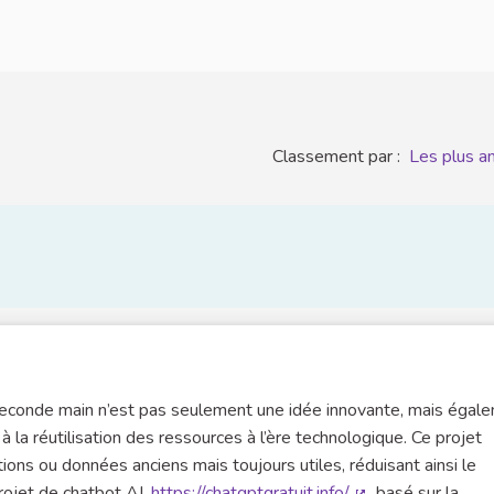
Classement par :
Les plus a
seconde main n’est pas seulement une idée innovante, mais égal
la réutilisation des ressources à l’ère technologique. Ce projet
cations ou données anciens mais toujours utiles, réduisant ainsi le
rojet de chatbot AI,
https://chatgptgratuit.info/
, basé sur la