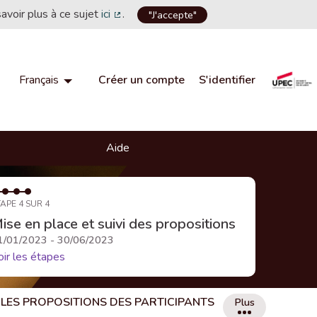
savoir plus à ce sujet
ici
.
"J'accepte"
(Lien externe)
Créer un compte
S'identifier
Français
Choisir la langue
Choose language
Aide
APE 4 SUR 4
ise en place et suivi des propositions
1/01/2023 - 30/06/2023
oir les étapes
LES PROPOSITIONS DES PARTICIPANTS
Plus