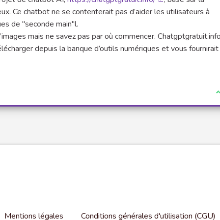
(Lien externe)
ux. Ce chatbot ne se contenterait pas d’aider les utilisateurs à
ques de "seconde main"l.
n d’images mais ne savez pas par où commencer. Chatgptgratuit.inf
télécharger depuis la banque d’outils numériques et vous fournira
J
Mentions légales
Conditions générales d'utilisation (CGU)