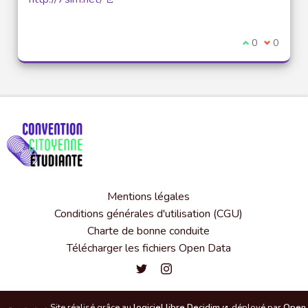
(Lien externe)
Je suis d'acco
0
Je ne sui
0
Mentions légales
Conditions générales d'utilisation (CGU)
Charte de bonne conduite
Télécharger les fichiers Open Data
Convention citoyenne étudiante de l'
Convention citoyenne étudiante 
Site réalisé grâce au
logiciel libre Decidim
déployé par
Open