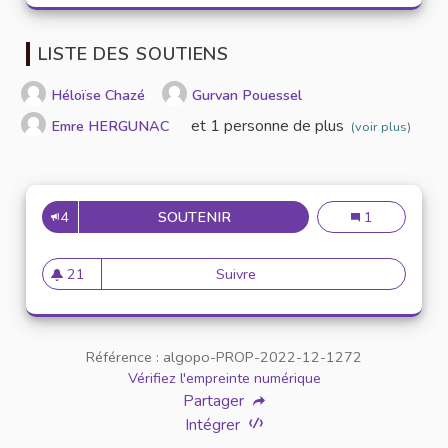
LISTE DES SOUTIENS
Héloïse Chazé
Gurvan Pouessel
et 1 personne de plus
Emre HERGUNAC
(voir plus)
4
SOUTENIR
CRÉATION D'UNE BANQUE DE
Création d'une
1
21
Suivre
Création d'une banque de ma
21 abonnés
Référence : algopo-PROP-2022-12-1272
Vérifiez l'empreinte numérique
Partager
Intégrer