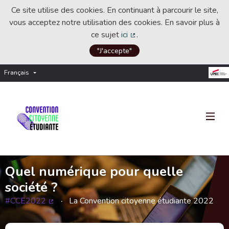
Ce site utilise des cookies. En continuant à parcourir le site,
vous acceptez notre utilisation des cookies. En savoir plus à
ce sujet
ici
.
(Lien externe)
"J'accepte"
Français
Choisir la langue
Choose language
Quel numérique pour quelle
société ?
#CCE2022
La Convention citoyenne étudiante 2022
(Lien externe)