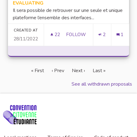
EVALUATING
Il sera possible de retrouver sur une seule et unique
plateforme l’ensemble des interfaces...
CREATED AT
22
22 FOLLOWERS
FOLLOW
2
1
28/11/2022
UNE PLATEFORME UNIQUE REG
« First
‹ Prev
Next ›
Last »
See all withdrawn proposals