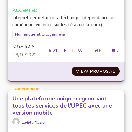
ACCEPTED
Internet permet moins d’échanger (dépendance au
numérique, violence sur les réseaux sociaux)....
Filter results for scope: Numérique et Citoyenneté
Numérique et Citoyenneté
CREATED AT
21
21 FOLLOWERS
FOLLOW
6
7
13/10/2022
DÉBATTRE/FAIRE REVENIR LE 
VIEW PROPOSAL
DÉBATT
Amendment
Une plateforme unique regroupant
tous les services de l’UPEC avec une
version mobile
Le�la Yazidi