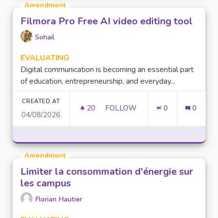
Amendment
Filmora Pro Free AI video editing tool
Sohail
EVALUATING
Digital communication is becoming an essential part
of education, entrepreneurship, and everyday...
CREATED AT
20
20 FOLLOWERS
FOLLOW
0
0
04/08/2026
FILMORA PRO FREE AI VIDEO 
Amendment
Limiter la consommation d'énergie sur
les campus
Florian Hautier