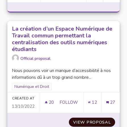
La création d’un Espace Numérique de
Travail commun permettant la
centralisation des outils numériques
étudiants
Official proposal
Nous pouvons voir un manque d’accessibilité à nos
informations dû à un trop grand nombre...
Filter results for scope: Numérique et Droit
Numérique et Droit
CREATED AT
20
20 FOLLOWERS
FOLLOW
12
27
13/10/2022
LA CRÉATION D’UN ESPACE NU
VIEW PROPOSAL
LA CRÉ