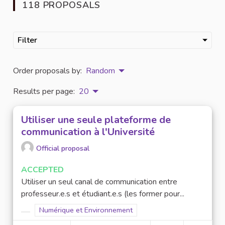
118 PROPOSALS
Filter
Order proposals by:
Random
Results per page:
20
Utiliser une seule plateforme de
communication à l'Université
Official proposal
ACCEPTED
Utiliser un seul canal de communication entre
professeur.e.s et étudiant.e.s (les former pour...
Filter results for scope: Numérique et Environnement
Numérique et Environnement
Filter results for category: