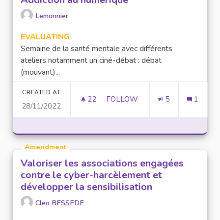
Lemonnier
EVALUATING
Semaine de la santé mentale avec différents
ateliers notamment un ciné-débat : débat
(mouvant)...
CREATED AT
22
22 FOLLOWERS
FOLLOW
5
1
28/11/2022
ADDICTION AU NUMÉRIQUE
Amendment
Valoriser les associations engagées
contre le cyber-harcèlement et
développer la sensibilisation
Cleo BESSEDE