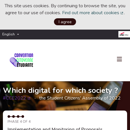
This site uses cookies. By continuing to browse the site, you
agree to our use of cookies.
Find out more about cookies
.
(Ext
I agree
English
Choisir la langue
Choose language
Which digital for which society ?
#CCE2022
the Student Citizens' Assembly of 2022
(External link)
PHASE 4 OF 4
Implementation and Monitoring of Proposals