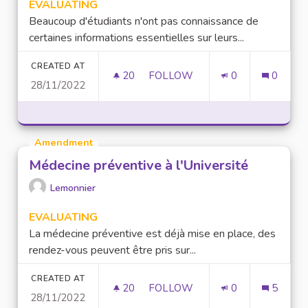
EVALUATING
Beaucoup d'étudiants n'ont pas connaissance de
certaines informations essentielles sur leurs...
CREATED AT
20
20 FOLLOWERS
FOLLOW
0
0
28/11/2022
ACCÈS AUX INFORMATIONS ES
Amendment
Médecine préventive à l'Université
Lemonnier
EVALUATING
La médecine préventive est déjà mise en place, des
rendez-vous peuvent être pris sur...
CREATED AT
20
20 FOLLOWERS
FOLLOW
0
5
28/11/2022
MÉDECINE PRÉVENTIVE À L'UN