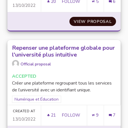
20
20 FOLLOWERS
FOLLOW
5
6
13/10/2022
MINUTEURS DE VEILLE SUR LE
VIEW PROPOSAL
MINUTE
Repenser une plateforme globale pour
l'université plus intuitive
Official proposal
ACCEPTED
Créer une plateforme regroupant tous les services
de l’université avec un identifiant unique.
Filter results for scope: Numérique et Éducation
Numérique et Éducation
CREATED AT
21
21 FOLLOWERS
FOLLOW
9
7
13/10/2022
REPENSER UNE PLATEFORME GL