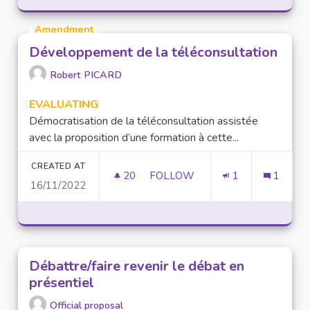
Amendment
Développement de la téléconsultation
Robert PICARD
EVALUATING
Démocratisation de la téléconsultation assistée
avec la proposition d’une formation à cette...
CREATED AT
20
20 FOLLOWERS
FOLLOW
1
1
16/11/2022
DÉVELOPPEMENT DE LA TÉLÉ
Débattre/faire revenir le débat en
présentiel
Official proposal