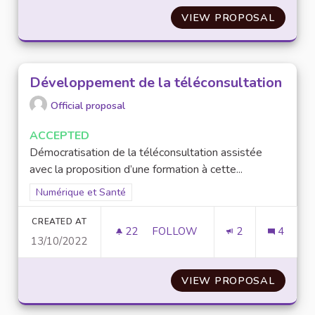
VIEW PROPOSAL
REPENS
Développement de la téléconsultation
Official proposal
ACCEPTED
Démocratisation de la téléconsultation assistée
avec la proposition d’une formation à cette...
Filter results for scope: Numérique et Santé
Numérique et Santé
CREATED AT
22
22 FOLLOWERS
FOLLOW
2
4
13/10/2022
DÉVELOPPEMENT DE LA TÉLÉ
VIEW PROPOSAL
DÉVEL