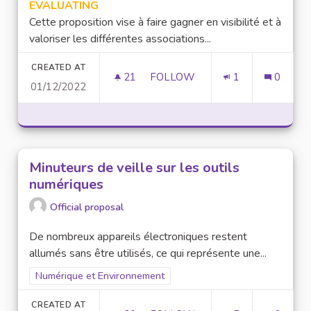
EVALUATING
Cette proposition vise à faire gagner en visibilité et à
valoriser les différentes associations...
CREATED AT
21
21 FOLLOWERS
FOLLOW
1
0
01/12/2022
VALORISER LES ASSOCIATION
Minuteurs de veille sur les outils
numériques
Official proposal
De nombreux appareils électroniques restent
allumés sans être utilisés, ce qui représente une...
Filter results for scope: Numérique et Environnement
Numérique et Environnement
CREATED AT