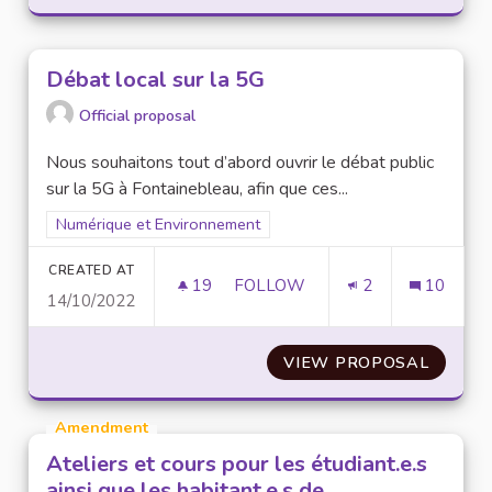
Débat local sur la 5G
Official proposal
Nous souhaitons tout d’abord ouvrir le débat public
sur la 5G à Fontainebleau, afin que ces...
Filter results for scope: Numérique et Environnement
Numérique et Environnement
CREATED AT
19
19 FOLLOWERS
FOLLOW
2
10
14/10/2022
DÉBAT LOCAL SUR LA 5G
VIEW PROPOSAL
DÉBAT 
Amendment
Ateliers et cours pour les étudiant.e.s
ainsi que les habitant.e.s de