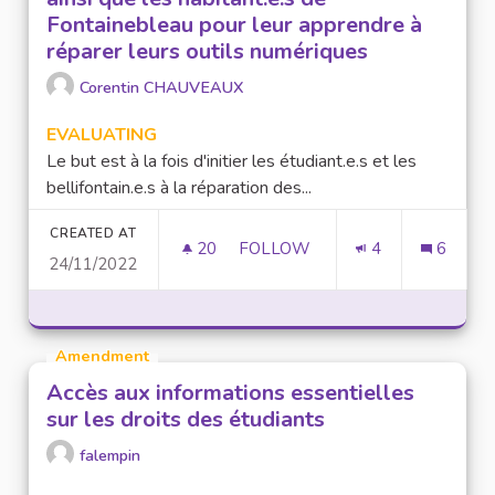
Fontainebleau pour leur apprendre à
réparer leurs outils numériques
Corentin CHAUVEAUX
EVALUATING
Le but est à la fois d'initier les étudiant.e.s et les
bellifontain.e.s à la réparation des...
CREATED AT
20
20 FOLLOWERS
FOLLOW
4
6
24/11/2022
ATELIERS ET COURS POUR LES
Amendment
Accès aux informations essentielles
sur les droits des étudiants
falempin