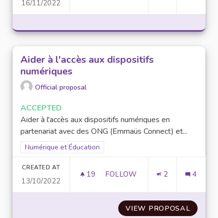
16/11/2022
DES FORMATIONS NUMÉRIQUES
Aider à l'accès aux dispositifs
numériques
Official proposal
ACCEPTED
Aider à l'accès aux dispositifs numériques en
partenariat avec des ONG (Emmaüs Connect) et...
Filter results for scope: Numérique et Éducation
Numérique et Éducation
CREATED AT
19
19 FOLLOWERS
FOLLOW
2
4
13/10/2022
AIDER À L'ACCÈS AUX DISPOS
VIEW PROPOSAL
AIDER 