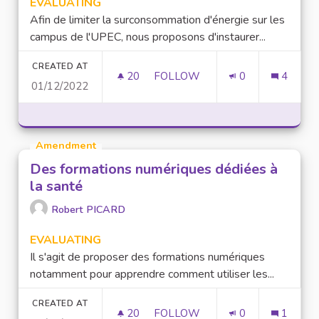
EVALUATING
Afin de limiter la surconsommation d'énergie sur les
campus de l'UPEC, nous proposons d'instaurer...
CREATED AT
20
20 FOLLOWERS
FOLLOW
0
4
01/12/2022
LIMITER LA CONSOMMATION D
Amendment
Des formations numériques dédiées à
la santé
Robert PICARD
EVALUATING
Il s'agit de proposer des formations numériques
notamment pour apprendre comment utiliser les...
CREATED AT
20
20 FOLLOWERS
FOLLOW
0
1