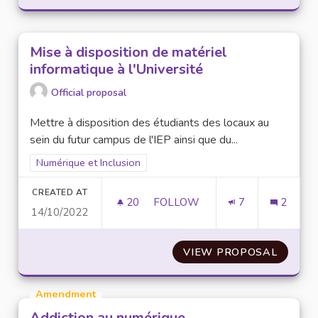
Mise à disposition de matériel
informatique à l'Université
Official proposal
Mettre à disposition des étudiants des locaux au
sein du futur campus de l'IEP ainsi que du...
Filter results for scope: Numérique et Inclusion
Numérique et Inclusion
CREATED AT
20
20 FOLLOWERS
FOLLOW
7
2
14/10/2022
MISE À DISPOSITION DE MATÉR
VIEW PROPOSAL
MISE À
Amendment
Addiction au numérique