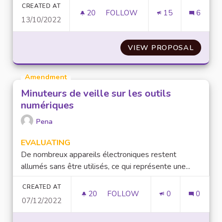
CREATED AT
20
20 FOLLOWERS
FOLLOW
15
6
13/10/2022
UTILISER UNE SEULE PLATEFO
VIEW PROPOSAL
UTILIS
Amendment
Minuteurs de veille sur les outils
numériques
Pena
EVALUATING
De nombreux appareils électroniques restent
allumés sans être utilisés, ce qui représente une...
CREATED AT
20
20 FOLLOWERS
FOLLOW
0
0
07/12/2022
MINUTEURS DE VEILLE SUR LE