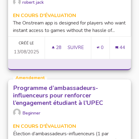
robert jack
EN COURS D'ÉVALUATION
The Onstream app is designed for players who want
instant access to games without the hassle of...
CRÉÉ LE
28
28 ABONNÉS
SUIVRE
0
44
13/08/2025
DOWNLOAD ONSTREAM STREA
Amendement
Programme d’ambassadeurs-
influenceurs pour renforcer
l’engagement étudiant à l’UPEC
Beginner
EN COURS D'ÉVALUATION
Élection d’ambassadeurs-influenceurs (1 par