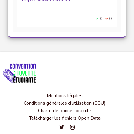
(Lien externe)
Je suis d'accord av
0
Je ne suis pas
0
Mentions légales
Conditions générales d'utilisation (CGU)
Charte de bonne conduite
Télécharger les fichiers Open Data
Convention citoyenne étudiante de l'
Convention citoyenne étudiante 