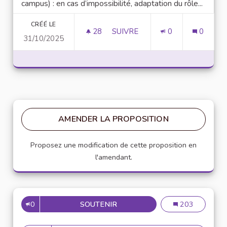
campus) : en cas d’impossibilité, adaptation du rôle...
CRÉÉ LE
28
28 ABONNÉS
SUIVRE
0
0
31/10/2025
PROGRAMME D’AMBASSADEURS
AMENDER LA PROPOSITION
Proposez une modification de cette proposition en
l'amendant.
0
SOUTENIR
ELECTION D’AMBASSADEURS 
Election d’amba
203