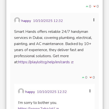
Je suis d'acco
0
Je ne sui
0
happy
10/10/2025 12:32
Smart Hands offers reliable 24/7 handyman
services in Dubai, covering plumbing, electrical,
painting, and AC maintenance. Backed by 10+
years of experience, they deliver fast and
professional solutions. Get more
at:
https://playloltcg.help/en/cards
(Lien externe)
Je suis d'accord
0
Je ne suis 
0
happy
10/10/2025 12:32
I’m sorry to bother you.
https://www.2xko.lol/