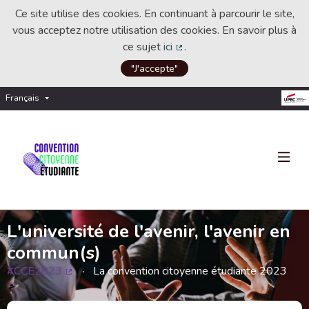
Ce site utilise des cookies. En continuant à parcourir le site,
vous acceptez notre utilisation des cookies. En savoir plus à
ce sujet
ici
.
(Lien externe)
"J'accepte"
Français
Choisir la langue
Choose language
L'université de l'avenir, l'avenir en
commun(s)
#CCE2023
La convention citoyenne étudiante 2023
(Lien externe)