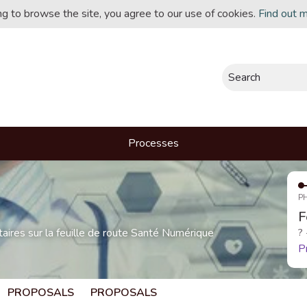
ing to browse the site, you agree to our use of cookies.
Find out 
Search
Processes
P
F
res sur la feuille de route Santé Numérique
?
P
PROPOSALS
PROPOSALS