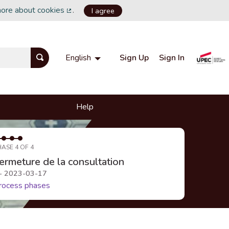
more about cookies
.
I agree
(External link)
Sign Up
Sign In
English
Choisir la langue
Choose language
Help
HASE 4 OF 4
ermeture de la consultation
 - 2023-03-17
rocess phases