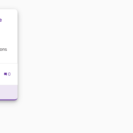
e
ions
0
ÉUNION DE DIALOGUE