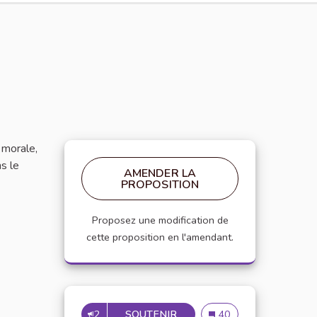
 morale,
s le
AMENDER LA
PROPOSITION
Proposez une modification de
cette proposition en l'amendant.
2
SOUTENIR
MISE EN PLACE DE RÉUNIO
Mise en place de réuni
40