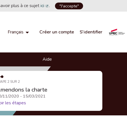
savoir plus à ce sujet
ici
.
"J'accepte"
(Lien externe)
Créer un compte
S'identifier
Français
Choisir la langue
Choose language
Aide
APE 2 SUR 2
mendons la charte
0/11/2020 - 15/03/2021
oir les étapes