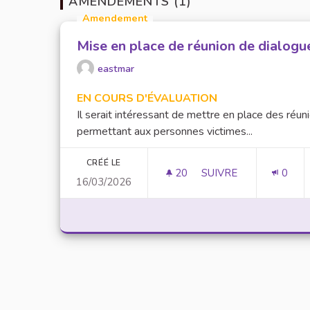
AMENDEMENTS (1)
Amendement
Mise en place de réunion de dialogu
eastmar
EN COURS D'ÉVALUATION
Il serait intéressant de mettre en place des réun
permettant aux personnes victimes...
CRÉÉ LE
20
20 ABONNÉS
SUIVRE
0
16/03/2026
MISE EN PLACE DE R