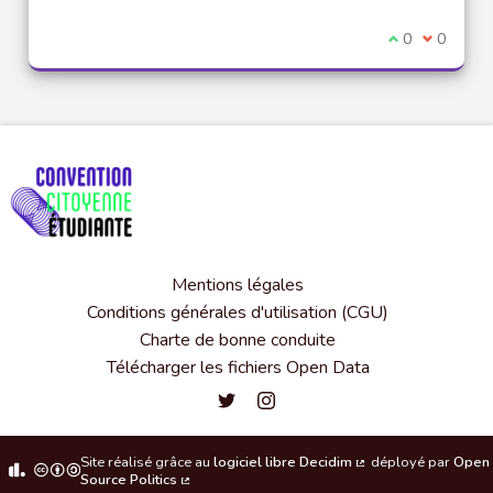
Je suis d'acco
0
Je ne sui
0
Mentions légales
Conditions générales d'utilisation (CGU)
Charte de bonne conduite
Télécharger les fichiers Open Data
Convention citoyenne étudiante de l'
Convention citoyenne étudiante 
Site réalisé grâce au
logiciel libre Decidim
déployé par
Open
(Lien externe)
Source Politics