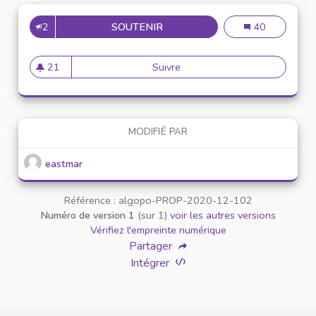
2
SOUTENIR
MISE EN PLACE DE RÉUNION 
Mise en place d
40
21
Suivre
Mise en place de réunion de 
21 abonnés
MODIFIÉ PAR
eastmar
Référence : algopo-PROP-2020-12-102
Numéro de version 1
(sur 1)
voir les autres versions
Vérifiez l'empreinte numérique
Partager
Intégrer