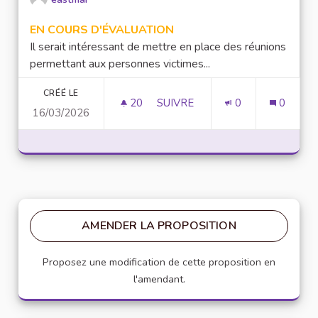
EN COURS D'ÉVALUATION
Il serait intéressant de mettre en place des réunions
permettant aux personnes victimes...
CRÉÉ LE
20
20 ABONNÉS
SUIVRE
0
0
16/03/2026
MISE EN PLACE DE RÉUNION D
AMENDER LA PROPOSITION
Proposez une modification de cette proposition en
l'amendant.