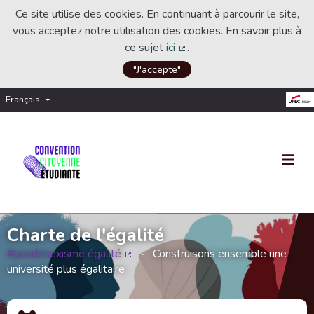
Ce site utilise des cookies. En continuant à parcourir le site,
vous acceptez notre utilisation des cookies. En savoir plus à
ce sujet
ici
.
(Lien externe)
"J'accepte"
Français
Choisir la langue
Choose language
Charte de l'égalité
#pasdesexisme égalité
Construisons ensemble une
(Lien externe)
université plus égalitaire