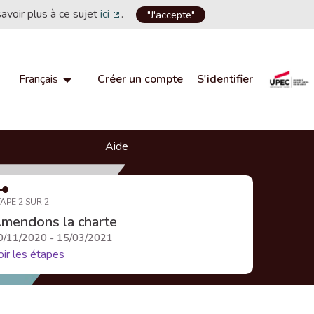
savoir plus à ce sujet
ici
.
"J'accepte"
(Lien externe)
Créer un compte
S'identifier
Français
Choisir la langue
Choose language
Aide
APE 2 SUR 2
mendons la charte
0/11/2020 - 15/03/2021
oir les étapes