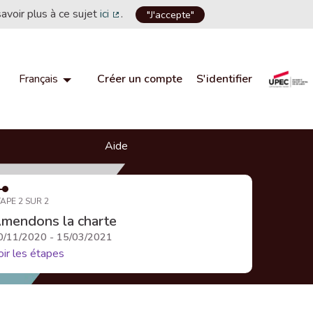
savoir plus à ce sujet
ici
.
"J'accepte"
(Lien externe)
Créer un compte
S'identifier
Français
Choisir la langue
Choose language
Aide
APE 2 SUR 2
mendons la charte
0/11/2020 - 15/03/2021
oir les étapes