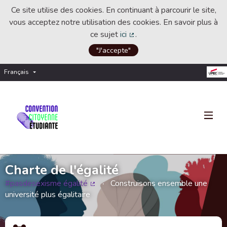
Ce site utilise des cookies. En continuant à parcourir le site,
vous acceptez notre utilisation des cookies. En savoir plus à
ce sujet
ici
.
(Lien externe)
"J'accepte"
Français
Choisir la langue
Choose language
Charte de l'égalité
#pasdesexisme égalité
Construisons ensemble une
(Lien externe)
université plus égalitaire