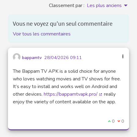
Classement par :
Les plus anciens
Vous ne voyez qu'un seul commentaire
Voir tous les commentaires
bappamtv
28/04/2026 09:11
The Bappam TV APK is a solid choice for anyone
who loves watching movies and TV shows for free.
It’s easy to install and works well on Android and
other devices.
https://bappamtvapk.pro/
really
(Lien externe)
enjoy the variety of content available on the app.
Je suis d'acco
0
Je ne sui
0