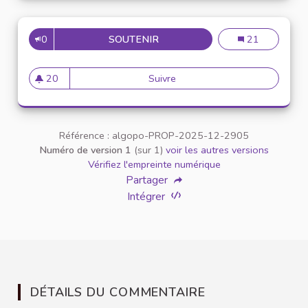
0
SOUTENIR
EXPLORE GAMES ON THE PLAY
Explore Games o
21
20
Suivre
Explore Games on the Play On
20 abonnés
Référence : algopo-PROP-2025-12-2905
Numéro de version 1
(sur 1)
voir les autres versions
Vérifiez l'empreinte numérique
Partager
Intégrer
DÉTAILS DU COMMENTAIRE