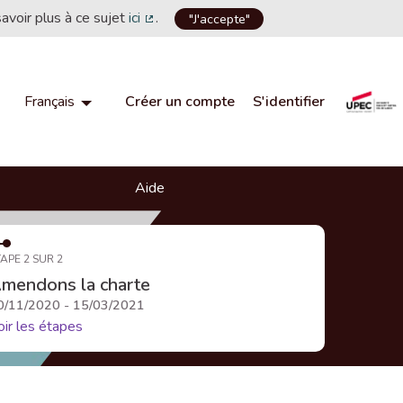
savoir plus à ce sujet
ici
.
"J'accepte"
(Lien externe)
Créer un compte
S'identifier
Français
Choisir la langue
Choose language
Aide
APE 2 SUR 2
mendons la charte
0/11/2020 - 15/03/2021
oir les étapes