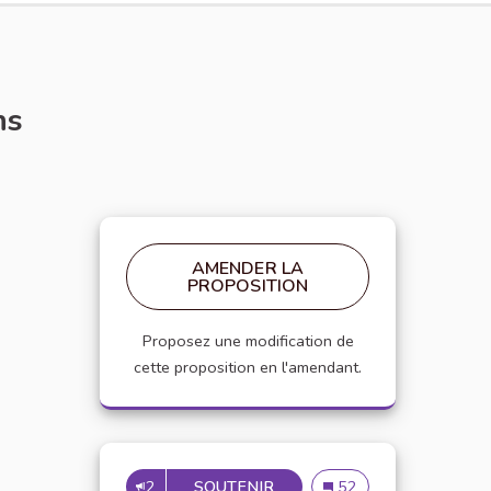
ns
AMENDER LA
PROPOSITION
Proposez une modification de
cette proposition en l'amendant.
2
SOUTENIR
CRÉATION D'UN DÉPARTEME
Création d'un départeme
52