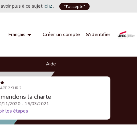
savoir plus à ce sujet
ici
.
"J'accepte"
(Lien externe)
Créer un compte
S'identifier
Français
Choisir la langue
Choose language
Aide
APE 2 SUR 2
mendons la charte
0/11/2020 - 15/03/2021
oir les étapes