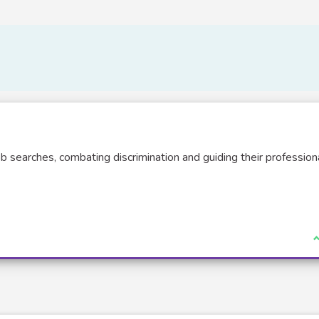
ob searches, combating discrimination and guiding their profession
J