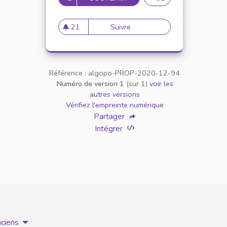
21
Suivre
Création d'un département Rel
21 abonnés
Référence : algopo-PROP-2020-12-94
Numéro de version 1
(sur 1)
voir les
autres versions
Vérifiez l'empreinte numérique
Partager
Intégrer
nciens