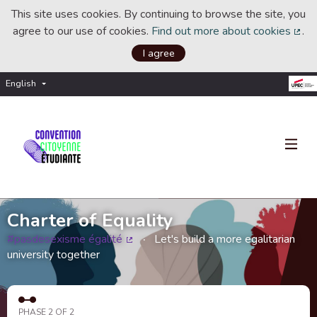
This site uses cookies. By continuing to browse the site, you
agree to our use of cookies.
Find out more about cookies
.
(Ext
I agree
English
Choisir la langue
Choose language
Charter of Equality
#pasdesexisme égalité
Let's build a more egalitarian
(External link)
university together
PHASE 2 OF 2