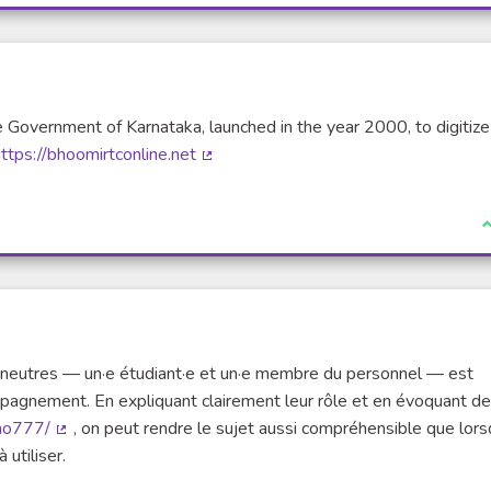
e Government of Karnataka, launched in the year 2000, to digitiz
ttps://bhoomirtconline.net
(Lien externe)
J
·s neutres — un·e étudiant·e et un·e membre du personnel — est
ompagnement. En expliquant clairement leur rôle et en évoquant d
no777/
, on peut rendre le sujet aussi compréhensible que lor
(Lien externe)
utiliser.