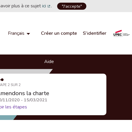
savoir plus à ce sujet
ici
.
"J'accepte"
(Lien externe)
Créer un compte
S'identifier
Français
Choisir la langue
Choose language
Aide
APE 2 SUR 2
mendons la charte
0/11/2020 - 15/03/2021
oir les étapes