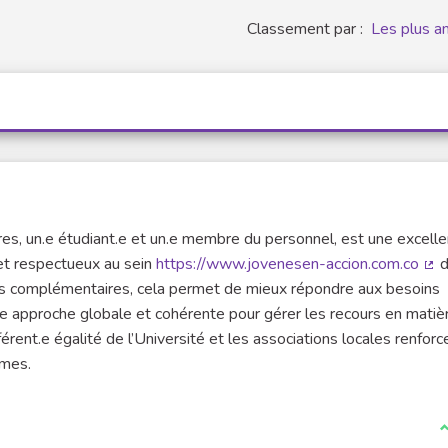
Classement par :
Les plus a
tres, un.e étudiant.e et un.e membre du personnel, est une excell
 et respectueux au sein
https://www.jovenesen-accion.com.co
d
(Li
 mais complémentaires, cela permet de mieux répondre aux besoins
e approche globale et cohérente pour gérer les recours en matiè
éférent.e égalité de l’Université et les associations locales renforc
imes.
J