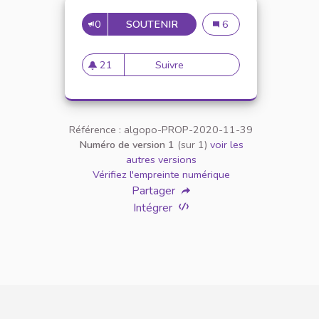
0
SOUTENIR
21
21
6
21
Suivre
21
21 abonnés
Référence : algopo-PROP-2020-11-39
Numéro de version 1
(sur 1)
voir les
autres versions
Vérifiez l'empreinte numérique
Partager
Intégrer