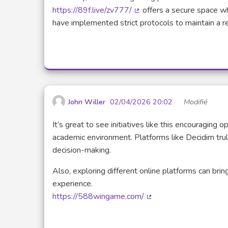
https://89f.live/zv777/
offers a secure space wh
(Lien externe)
have implemented strict protocols to maintain a r
John Willer
02/04/2026 20:02
Modifié
It’s great to see initiatives like this encouraging 
academic environment. Platforms like Decidim trul
decision-making.
Also, exploring different online platforms can br
experience.
https://588wingame.com/
(Lien externe)