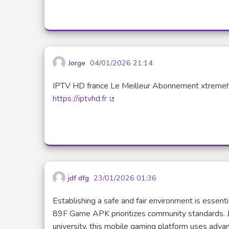
Jorge
04/01/2026 21:14
IPTV HD france Le Meilleur Abonnement xtremehd
https://iptvhd.fr
(Lien externe)
jdf dfg
23/01/2026 01:36
Establishing a safe and fair environment is essent
89F Game APK prioritizes community standards. Jus
university, this mobile gaming platform uses adv