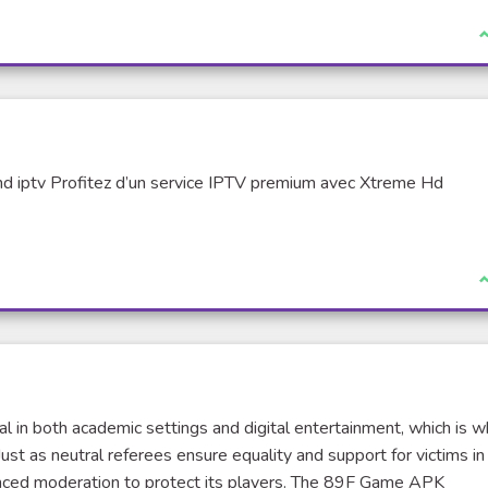
J
 iptv Profitez d’un service IPTV premium avec Xtreme Hd
J
ial in both academic settings and digital entertainment, which is 
t as neutral referees ensure equality and support for victims in
anced moderation to protect its players. The 89F Game APK