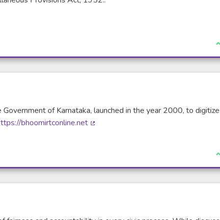
J
e Government of Karnataka, launched in the year 2000, to digitiz
ttps://bhoomirtconline.net
(Lien externe)
J