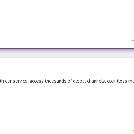
J
th our service: access thousands of global channels, countless m
J