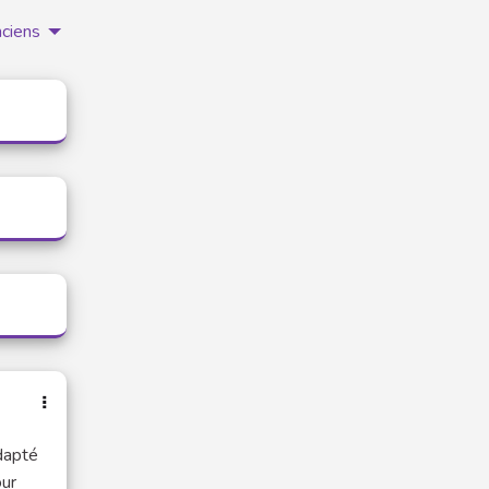
nciens
adapté
our