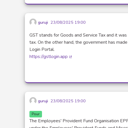
guruji
23/08/2025 19:00
GST stands for Goods and Service Tax and it was i
tax. On the other hand, the government has made i
Login Portal.
https://gstlogin.app
(Lien externe)
guruji
23/08/2025 19:00
Pour
The Employees' Provident Fund Organisation EPFO i
under the Employees' Provident Funds and Miscel