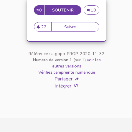
0
SOUTENIR
14
14
10
22
Suivre
14
22 abonnés
Référence : algopo-PROP-2020-11-32
Numéro de version 1
(sur 1)
voir les
autres versions
Vérifiez l'empreinte numérique
Partager
Intégrer