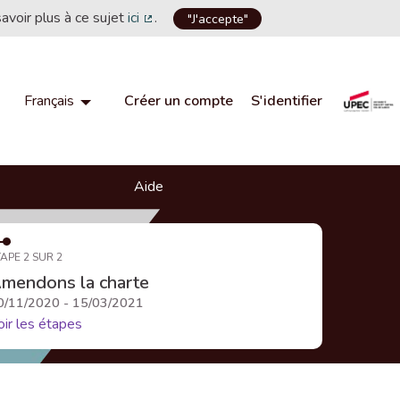
savoir plus à ce sujet
ici
.
"J'accepte"
(Lien externe)
Créer un compte
S'identifier
Français
Choisir la langue
Choose language
Aide
APE 2 SUR 2
mendons la charte
0/11/2020 - 15/03/2021
oir les étapes