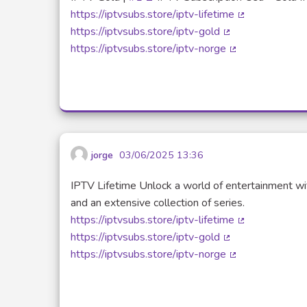
(Lien externe)
https://iptvsubs.store/iptv-lifetime
(Lien externe)
https://iptvsubs.store/iptv-gold
(Lien externe)
https://iptvsubs.store/iptv-norge
(Lien externe)
jorge
03/06/2025 13:36
IPTV Lifetime Unlock a world of entertainment wi
and an extensive collection of series.
https://iptvsubs.store/iptv-lifetime
(Lien externe)
https://iptvsubs.store/iptv-gold
(Lien externe)
https://iptvsubs.store/iptv-norge
(Lien externe)