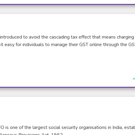
ntroduced to avoid the cascading tax effect that means charging
t easy for individuals to manage their GST online through the G
J
s one of the largest social security organisations in India, esta
laneous Provisions Act, 1952..