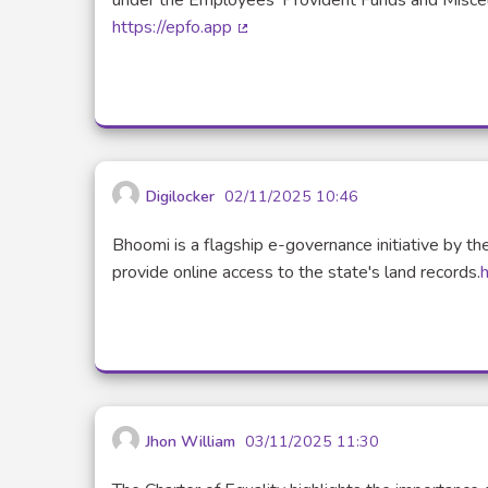
https://epfo.app
(Lien externe)
Digilocker
02/11/2025 10:46
Bhoomi is a flagship e-governance initiative by th
provide online access to the state's land records.
h
Jhon William
03/11/2025 11:30