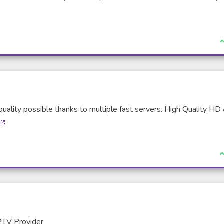
(Lien externe)
J
quality possible thanks to multiple fast servers. High Quality HD
(Lien externe)
J
PTV Provider