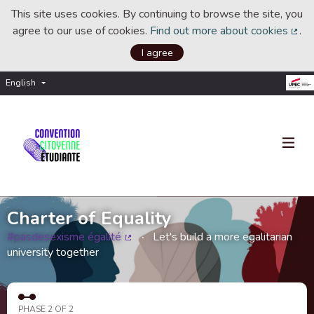
This site uses cookies. By continuing to browse the site, you
agree to our use of cookies.
Find out more about cookies
.
(Ext
I agree
English
Choisir la langue
Choose language
Charter of Equality
#pasdesexisme égalité
Let's build a more egalitarian
(External link)
university together
PHASE 2 OF 2