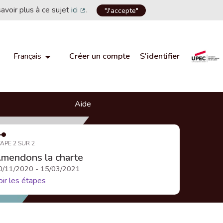
savoir plus à ce sujet
ici
.
"J'accepte"
(Lien externe)
Créer un compte
S'identifier
Français
Choisir la langue
Choose language
Aide
APE 2 SUR 2
mendons la charte
0/11/2020 - 15/03/2021
oir les étapes