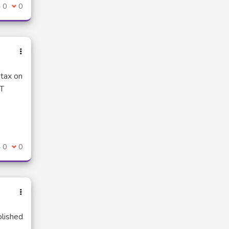
e suis d'accord avec ce commentaire
0
Je ne suis pas d'accord avec ce commentaire
0
 tax on
ST
e suis d'accord avec ce commentaire
0
Je ne suis pas d'accord avec ce commentaire
0
blished