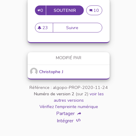
0
SOUTENIR
IL FAUT AUSSI PROFITER D
Il faut aussi profiter de
10
23
Suivre
Il faut aussi profiter des JPO
23 abonnés
MODIFIÉ PAR
Christophe J
Référence : algopo-PROP-2020-11-24
Numéro de version 2
(sur 2)
voir les
autres versions
Vérifiez l'empreinte numérique
Partager
Intégrer