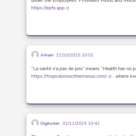
under the Employees' Provident Funds and Miscel
https://epfo.app
(Lien externe)
Arham
21/10/2025 20:52
“La santé n’a pas de prix” means “Health has no p
https://tropicalsmoothiemenus.com/
, where eve
(Lien externe
Digilocker
02/11/2025 10:42