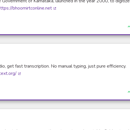
e Government of Karnataka, launched in the year 2000, to digitiz
ttps://bhoomirtconline.net
(Lien externe)
J
, get fast transcription. No manual typing, just pure efficiency.
text.org/
(Lien externe)
J