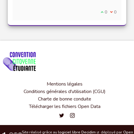
Je suis d'accord
0
Je ne suis 
0
Mentions légales
Conditions générales d'utilisation (CGU)
Charte de bonne conduite
Télécharger les fichiers Open Data
Convention citoyenne étudiante de l'
Convention citoyenne étudiante 
Site réalisé grâce au
logiciel libre Decidim
déployé par
Open