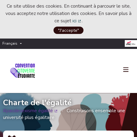
Ce site utilise des cookies. En continuant à parcourir le site,
vous acceptez notre utilisation des cookies. En savoir plus à
ce sujet
ici
.
(Lien externe)
"J'accepte"
Français
Choisir la langue
Choose language
Charte de l'égalité
#pasdesexisme égalité
Construisons ensemble une
(Lien externe)
université plus égalitaire