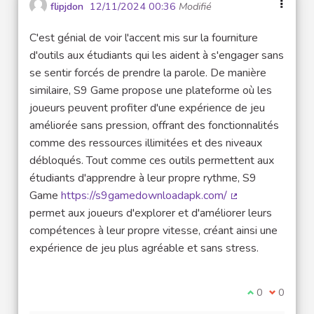
flipjdon
12/11/2024 00:36
Modifié
C'est génial de voir l'accent mis sur la fourniture
d'outils aux étudiants qui les aident à s'engager sans
se sentir forcés de prendre la parole. De manière
similaire, S9 Game propose une plateforme où les
joueurs peuvent profiter d'une expérience de jeu
améliorée sans pression, offrant des fonctionnalités
comme des ressources illimitées et des niveaux
débloqués. Tout comme ces outils permettent aux
étudiants d'apprendre à leur propre rythme, S9
Game
https://s9gamedownloadapk.com/
(Lien externe)
permet aux joueurs d'explorer et d'améliorer leurs
compétences à leur propre vitesse, créant ainsi une
expérience de jeu plus agréable et sans stress.
Je suis d'acco
0
Je ne sui
0