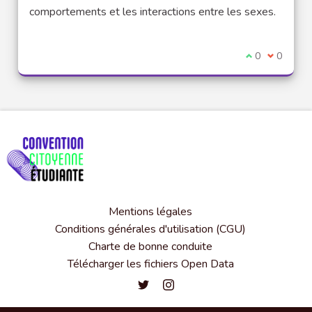
comportements et les interactions entre les sexes.
Je suis d'acco
0
Je ne sui
0
Mentions légales
Conditions générales d'utilisation (CGU)
Charte de bonne conduite
Télécharger les fichiers Open Data
Convention citoyenne étudiante de l'
Convention citoyenne étudiante 