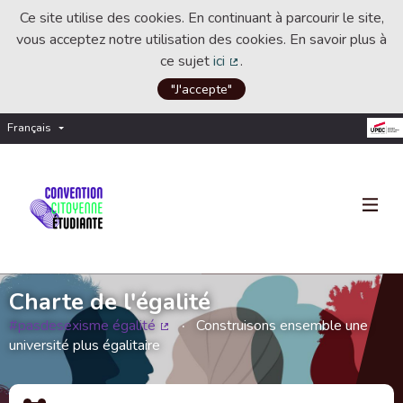
Ce site utilise des cookies. En continuant à parcourir le site,
vous acceptez notre utilisation des cookies. En savoir plus à
ce sujet
ici
.
(Lien externe)
"J'accepte"
Français
Choisir la langue
Choose language
Charte de l'égalité
#pasdesexisme égalité
Construisons ensemble une
(Lien externe)
université plus égalitaire