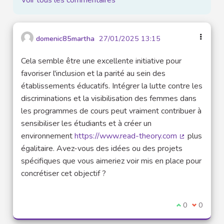
domenic85martha
27/01/2025 13:15
Cela semble être une excellente initiative pour
favoriser l'inclusion et la parité au sein des
établissements éducatifs. Intégrer la lutte contre les
discriminations et la visibilisation des femmes dans
les programmes de cours peut vraiment contribuer à
sensibiliser les étudiants et à créer un
environnement
https://www.read-theory.com
plus
(Lien extern
égalitaire. Avez-vous des idées ou des projets
spécifiques que vous aimeriez voir mis en place pour
concrétiser cet objectif ?
Je suis d'acco
0
Je ne sui
0