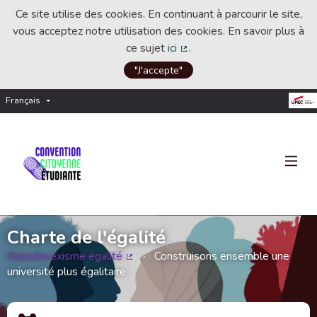
Ce site utilise des cookies. En continuant à parcourir le site,
vous acceptez notre utilisation des cookies. En savoir plus à
ce sujet
ici
.
(Lien externe)
"J'accepte"
Français
Choisir la langue
Choose language
Charte de l'égalité
#pasdesexisme égalité
Construisons ensemble une
(Lien externe)
université plus égalitaire