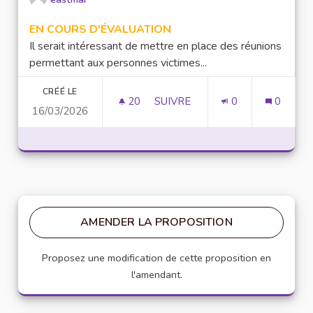
EN COURS D'ÉVALUATION
Il serait intéressant de mettre en place des réunions
permettant aux personnes victimes...
CRÉÉ LE
20
20 ABONNÉS
SUIVRE
0
0
16/03/2026
MISE EN PLACE DE RÉUNION D
AMENDER LA PROPOSITION
Proposez une modification de cette proposition en
l'amendant.