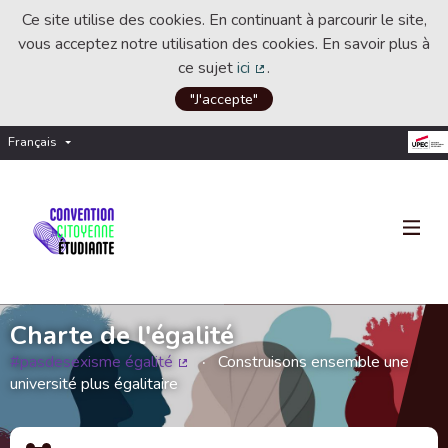
Ce site utilise des cookies. En continuant à parcourir le site,
vous acceptez notre utilisation des cookies. En savoir plus à
ce sujet
ici
.
(Lien externe)
"J'accepte"
Français
Choisir la langue
Choose language
Charte de l'égalité
#pasdesexisme égalité
Construisons ensemble une
(Lien externe)
université plus égalitaire