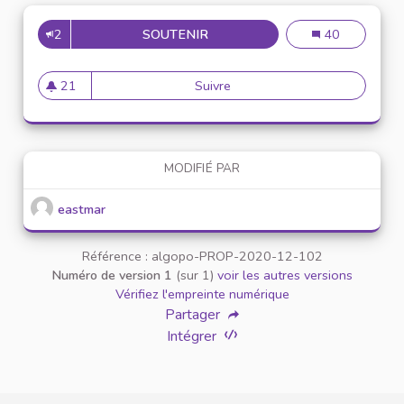
2
SOUTENIR
MISE EN PLACE DE RÉUNION 
Mise en place d
40
21
Suivre
Mise en place de réunion de 
21 abonnés
MODIFIÉ PAR
eastmar
Référence : algopo-PROP-2020-12-102
Numéro de version 1
(sur 1)
voir les autres versions
Vérifiez l'empreinte numérique
Partager
Intégrer