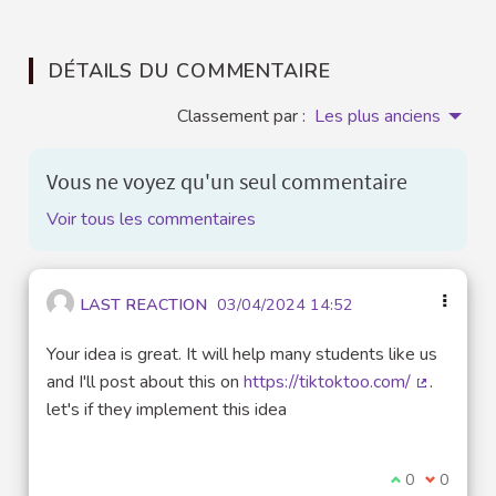
DÉTAILS DU COMMENTAIRE
Classement par :
Les plus anciens
Vous ne voyez qu'un seul commentaire
Voir tous les commentaires
LAST REACTION
03/04/2024 14:52
Your idea is great. It will help many students like us
and I'll post about this on
https://tiktoktoo.com/
.
(Lien exte
let's if they implement this idea
Je suis d'acco
0
Je ne sui
0