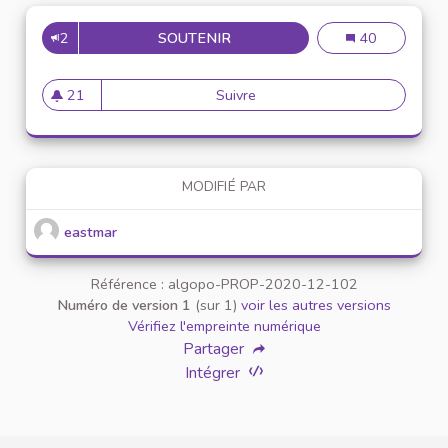
2
SOUTENIR
MISE EN PLACE DE RÉUNION 
Mise en place d
40
21
Suivre
Mise en place de réunion de 
21 abonnés
MODIFIÉ PAR
eastmar
Référence : algopo-PROP-2020-12-102
Numéro de version 1
(sur 1)
voir les autres versions
Vérifiez l'empreinte numérique
Partager
Intégrer