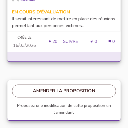
EN COURS D'ÉVALUATION
Il serait intéressant de mettre en place des réunions
permettant aux personnes victimes...
CRÉÉ LE
20
20 ABONNÉS
SUIVRE
0
0
16/03/2026
MISE EN PLACE DE RÉUNION D
AMENDER LA PROPOSITION
Proposez une modification de cette proposition en
l'amendant.