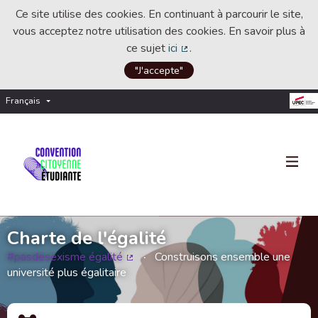
Ce site utilise des cookies. En continuant à parcourir le site,
vous acceptez notre utilisation des cookies. En savoir plus à
ce sujet
ici
.
(Lien externe)
"J'accepte"
Français
Choisir la langue
Choose language
Charte de l'égalité
#pasdesexisme égalité
Construisons ensemble une
(Lien externe)
université plus égalitaire