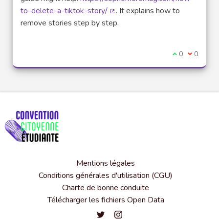
to-delete-a-tiktok-story/
. It explains how to
(Lien externe)
remove stories step by step.
Je suis d'acco
0
Je ne sui
0
Mentions légales
Conditions générales d'utilisation (CGU)
Charte de bonne conduite
Télécharger les fichiers Open Data
Convention citoyenne étudiante de l'
Convention citoyenne étudiante 