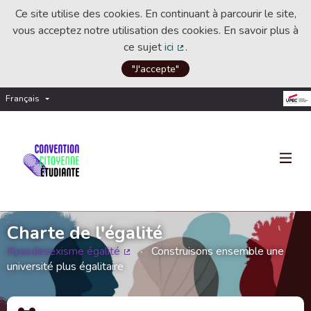
Ce site utilise des cookies. En continuant à parcourir le site,
vous acceptez notre utilisation des cookies. En savoir plus à
ce sujet
ici
.
(Lien externe)
"J'accepte"
Français
Choisir la langue
Choose language
Charte de l'égalité
#pasdesexisme égalité
Construisons ensemble une
(Lien externe)
université plus égalitaire