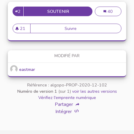
2
SOUTENIR
MISE EN PLACE DE RÉUNION 
Mise en place d
40
21
Suivre
Mise en place de réunion de 
21 abonnés
MODIFIÉ PAR
eastmar
Référence : algopo-PROP-2020-12-102
Numéro de version 1
(sur 1)
voir les autres versions
Vérifiez l'empreinte numérique
Partager
Intégrer