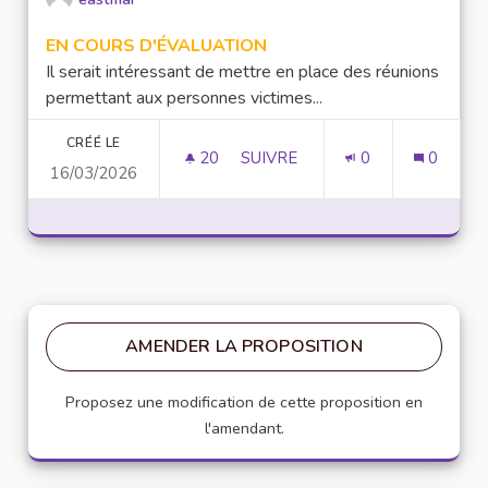
EN COURS D'ÉVALUATION
Il serait intéressant de mettre en place des réunions
permettant aux personnes victimes...
CRÉÉ LE
20
20 ABONNÉS
SUIVRE
0
0
16/03/2026
MISE EN PLACE DE RÉUNION D
AMENDER LA PROPOSITION
Proposez une modification de cette proposition en
l'amendant.