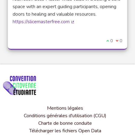
space with an expert guiding participants, opening
doors to healing and valuable resources.
https://slicemasterfree.com
(Lien externe)
Je suis d'acco
0
Je ne sui
0
Mentions légales
Conditions générales d'utilisation (CGU)
Charte de bonne conduite
Télécharger les fichiers Open Data