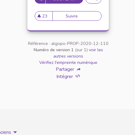
23
Suivre
Collaboration de l'université
23 abonnés
Référence : algopo-PROP-2020-12-110
Numéro de version 1
(sur 1)
voir les
autres versions
Vérifiez l'empreinte numérique
Partager
Intégrer
nciens