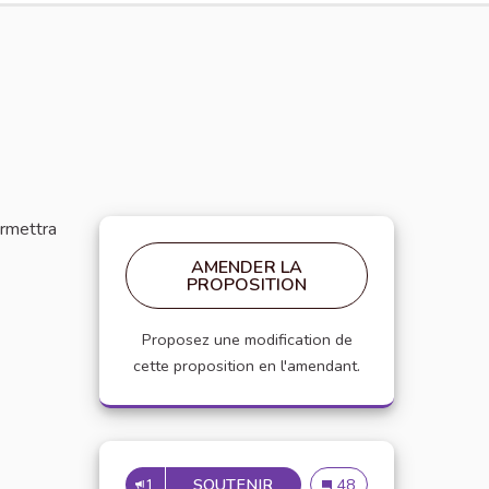
ermettra
AMENDER LA
PROPOSITION
Proposez une modification de
cette proposition en l'amendant.
1
SOUTENIR
COLLABORATION DE L'UNIV
Collaboration de l'univ
48