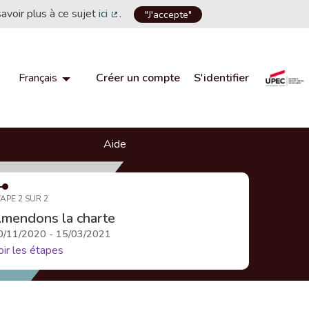
savoir plus à ce sujet
ici
.
"J'accepte"
(Lien externe)
Créer un compte
S'identifier
Français
Choisir la langue
Choose language
Aide
APE 2 SUR 2
mendons la charte
0/11/2020 - 15/03/2021
oir les étapes