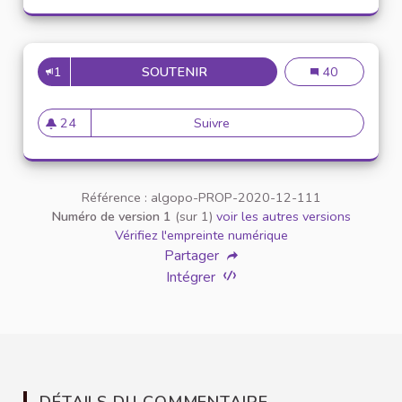
1
SOUTENIR
MISE À DISPOSITION D'OUTILS
Mise à dispositi
40
24
Suivre
Mise à disposition d'outils sp
24 abonnés
Référence : algopo-PROP-2020-12-111
Numéro de version 1
(sur 1)
voir les autres versions
Vérifiez l'empreinte numérique
Partager
Intégrer
DÉTAILS DU COMMENTAIRE