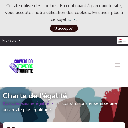
Ce site utilise des cookies. En continuant à parcourir le site,
vous acceptez notre utilisation des cookies. En savoir plus à
ce sujet
ici
.
(Lien externe)
"J'accepte"
Français
Choisir la langue
Choose language
Charte de l'égalité
#pasdesexisme égalité
Construisons ensemble une
(Lien externe)
université plus égalitaire