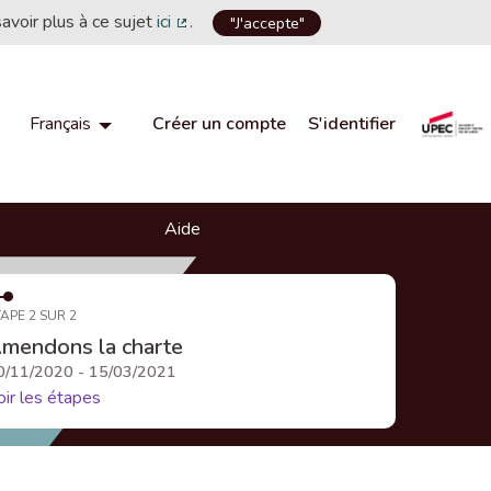
savoir plus à ce sujet
ici
.
"J'accepte"
(Lien externe)
Créer un compte
S'identifier
Français
Choisir la langue
Choose language
Aide
APE 2 SUR 2
mendons la charte
0/11/2020 - 15/03/2021
oir les étapes