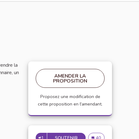
rendre la
naire, un
AMENDER LA
PROPOSITION
Proposez une modification de
cette proposition en l'amendant.
1
SOUTENIR
MISE À DISPOSITION D'OUT
Mise à disposition d'out
40