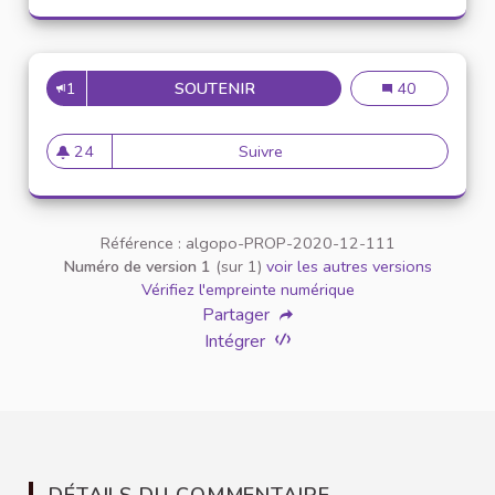
1
SOUTENIR
MISE À DISPOSITION D'OUTILS
Mise à dispositi
40
24
Suivre
Mise à disposition d'outils sp
24 abonnés
Référence : algopo-PROP-2020-12-111
Numéro de version 1
(sur 1)
voir les autres versions
Vérifiez l'empreinte numérique
Partager
Intégrer
DÉTAILS DU COMMENTAIRE