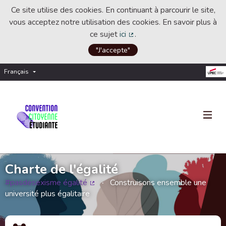
Ce site utilise des cookies. En continuant à parcourir le site,
vous acceptez notre utilisation des cookies. En savoir plus à
ce sujet
ici
.
(Lien externe)
"J'accepte"
Français
Choisir la langue
Choose language
Charte de l'égalité
#pasdesexisme égalité
Construisons ensemble une
(Lien externe)
université plus égalitaire