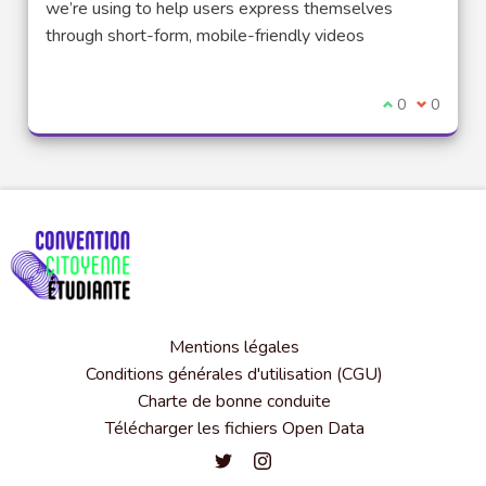
we’re using to help users express themselves
through short-form, mobile-friendly videos
Je suis d'acco
0
Je ne sui
0
Mentions légales
Conditions générales d'utilisation (CGU)
Charte de bonne conduite
Télécharger les fichiers Open Data
Convention citoyenne étudiante de l'
Convention citoyenne étudiante 