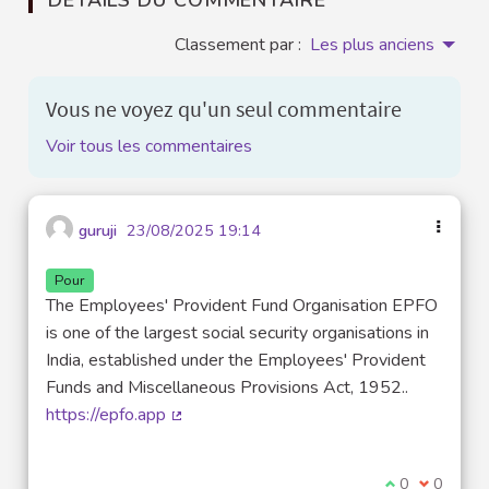
Classement par :
Les plus anciens
Vous ne voyez qu'un seul commentaire
Voir tous les commentaires
guruji
23/08/2025 19:14
Pour
The Employees' Provident Fund Organisation EPFO
is one of the largest social security organisations in
India, established under the Employees' Provident
Funds and Miscellaneous Provisions Act, 1952..
https://epfo.app
(Lien externe)
Je suis d'acco
0
Je ne sui
0