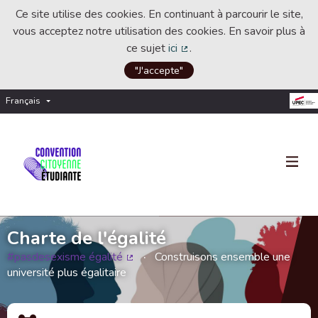
Ce site utilise des cookies. En continuant à parcourir le site,
vous acceptez notre utilisation des cookies. En savoir plus à
ce sujet
ici
.
(Lien externe)
"J'accepte"
Français
Choisir la langue
Choose language
Charte de l'égalité
#pasdesexisme égalité
Construisons ensemble une
(Lien externe)
université plus égalitaire