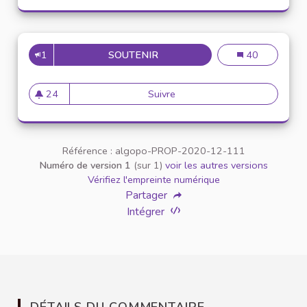
1
SOUTENIR
MISE À DISPOSITION D'OUTILS
Mise à dispositi
40
24
Suivre
Mise à disposition d'outils sp
24 abonnés
Référence : algopo-PROP-2020-12-111
Numéro de version 1
(sur 1)
voir les autres versions
Vérifiez l'empreinte numérique
Partager
Intégrer
DÉTAILS DU COMMENTAIRE